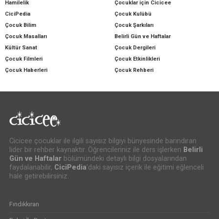
Hamilelik
Çocuklar için Cicicee
CiciPedia
Çocuk Kulübü
Çocuk Bilim
Çocuk Şarkıları
Çocuk Masalları
Belirli Gün ve Haftalar
Kültür Sanat
Çocuk Dergileri
Çocuk Filmleri
Çocuk Etkinlikleri
Çocuk Haberleri
Çocuk Rehberi
Cicicee çocuklar ile ilgili sayısız bilgiyi bünyesinde barındıran
lider bir rehber kaynaktır. Öğrencileriniz ile ders işlerken
Belirli
Gün ve Haftalar
bölümündeki detaylı bilgi dosyalarından
faydalanabilir,
CiciPedia
’daki sayısız içerik ile eğitimi eğlenceli
hale getirebilirsiniz.
Fındıkkıran