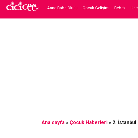
Anne Baba Okulu
Çocuk Gelişimi
Bebek
Hami
Ana sayfa
»
Çocuk Haberleri
»
2. İstanbu