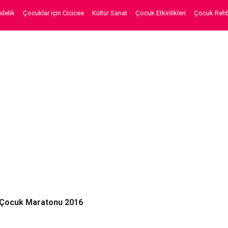
lelik
Çocuklar için Cicicee
Kültür Sanat
Çocuk Etkinlikleri
Çocuk Rehb
l Çocuk Maratonu 2016