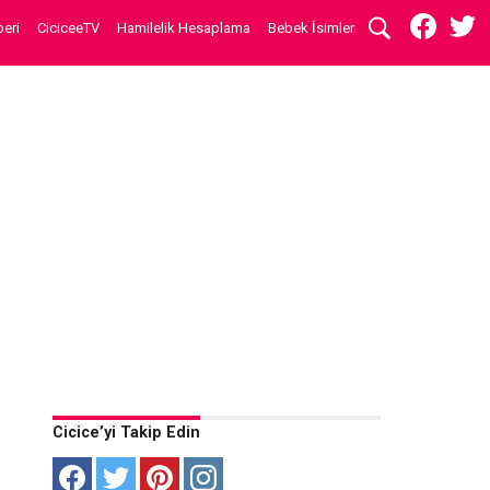
eri
CiciceeTV
Hamilelik Hesaplama
Bebek İsimleri
Cicice’yi Takip Edin