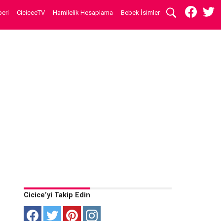
eri
CiciceeTV
Hamilelik Hesaplama
Bebek İsimleri
Cicice’yi Takip Edin