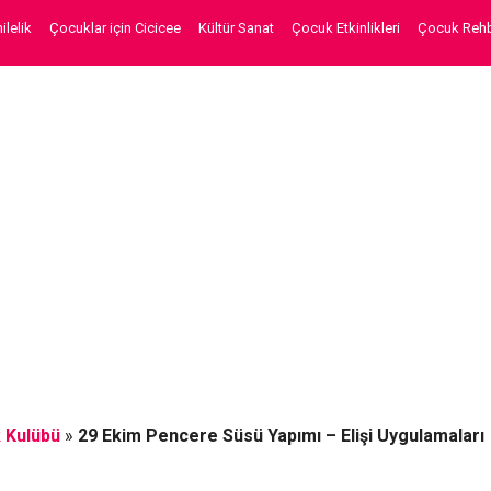
lelik
Çocuklar için Cicicee
Kültür Sanat
Çocuk Etkinlikleri
Çocuk Rehb
 Kulübü
»
29 Ekim Pencere Süsü Yapımı – Elişi Uygulamaları