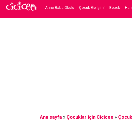
Anne Baba Okulu
Çocuk Gelişimi
Bebek
Hami
Ana sayfa
»
Çocuklar için Cicicee
»
Çocuk