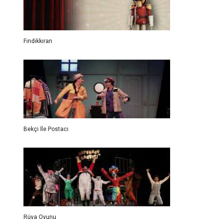
Fındıkkıran
Bekçi İle Postacı
Rüya Oyunu