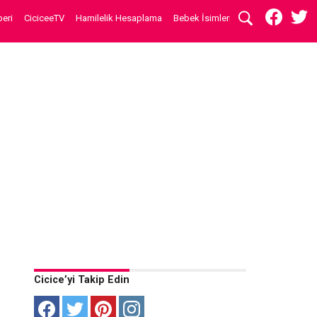
eri
CiciceeTV
Hamilelik Hesaplama
Bebek İsimleri
Cicice’yi Takip Edin