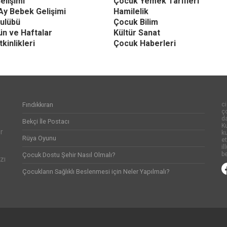
elişimi
Çocuk Yemek Tarifleri
Ay Bebek Gelişimi
Hamilelik
ulübü
Çocuk Bilim
Gün ve Haftalar
Kültür Sanat
kinlikleri
Çocuk Haberleri
Fındıkkıran
ci
ço
d
Bekçi İle Postacı
Ku
r
k
Rüya Oyunu
et
il
be
Çocuk Dostu Şehir Nasıl Olmalı?
zı
e
Çocukların Sağlıklı Beslenmesi için Neler Yapılmalı?