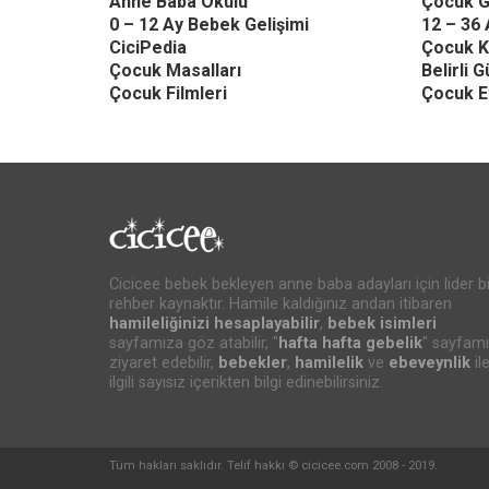
Anne Baba Okulu
Çocuk G
0 – 12 Ay Bebek Gelişimi
12 – 36 
CiciPedia
Çocuk K
Çocuk Masalları
Belirli 
Çocuk Filmleri
Çocuk Et
Cicicee bebek bekleyen anne baba adayları için lider bi
rehber kaynaktır. Hamile kaldığınız andan itibaren
hamileliğinizi hesaplayabilir
,
bebek isimleri
sayfamıza göz atabilir, "
hafta hafta gebelik
" sayfamı
ziyaret edebilir,
bebekler
,
hamilelik
ve
ebeveynlik
il
ilgili sayısız içerikten bilgi edinebilirsiniz.
Tüm hakları saklıdır. Telif hakkı © cicicee.com 2008 - 2019.