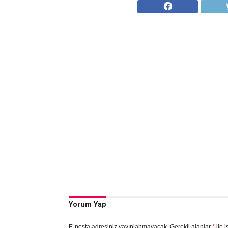
Yorum Yap
E-posta adresiniz yayınlanmayacak.
Gerekli alanlar
*
ile i