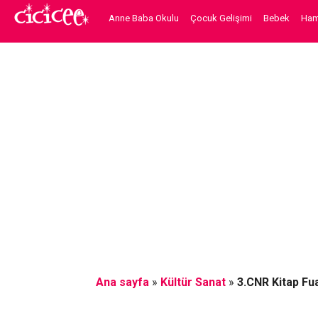
Anne Baba Okulu
Çocuk Gelişimi
Bebek
Hami
Ana sayfa
»
Kültür Sanat
»
3.CNR Kitap Fua