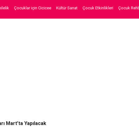
lelik
Çocuklar için Cicicee
Kültür Sanat
Çocuk Etkinlikleri
Çocuk Rehb
rı Mart’ta Yapılacak