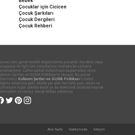
Bebek
Çocuklar için Cicicee
Çocuk Şarkıları
Çocuk Dergileri
Çocuk Rehberi
cicee.com genel nitelikli bilgilendirme portalıdır. Kendiniz veya
cugunuz ile ilgili tüm sorunlarınızı mutlaka bir uzmana
anışmalısınız. Lütfen portalı kullanmaya başlamadan önce
llanım Şartları ve Gizlilik Politikası'nı okuyun. Bu portalı
ullanmanız
Kullanım Şartları ve Gizlilik Politikası
'nı kabul
tiğiniz anlamına gelir. Sitede yer alan her türlü yazı, resim ve
lüstrasyon hiçbir şekilde basılı ya da elektronik ortamda kaynak
lirtmeden ve izinsiz olarak iktibas edilemez.
Ana Sayfa
Hakkımızda
İletişim