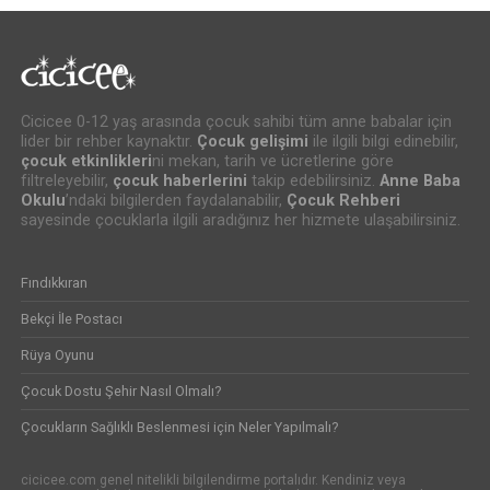
Cicicee 0-12 yaş arasında çocuk sahibi tüm anne babalar için
lider bir rehber kaynaktır.
Çocuk gelişimi
ile ilgili bilgi edinebilir,
çocuk etkinlikleri
ni mekan, tarih ve ücretlerine göre
filtreleyebilir,
çocuk haberlerini
takip edebilirsiniz.
Anne Baba
Okulu
’ndaki bilgilerden faydalanabilir,
Çocuk Rehberi
sayesinde çocuklarla ilgili aradığınız her hizmete ulaşabilirsiniz.
Fındıkkıran
Bekçi İle Postacı
Rüya Oyunu
Çocuk Dostu Şehir Nasıl Olmalı?
Çocukların Sağlıklı Beslenmesi için Neler Yapılmalı?
cicicee.com genel nitelikli bilgilendirme portalıdır. Kendiniz veya