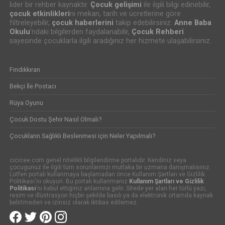
lider bir rehber kaynaktır.
Çocuk gelişimi
ile ilgili bilgi edinebilir,
çocuk etkinlikleri
ni mekan, tarih ve ücretlerine göre
filtreleyebilir,
çocuk haberlerini
takip edebilirsiniz.
Anne Baba
Okulu
’ndaki bilgilerden faydalanabilir,
Çocuk Rehberi
sayesinde çocuklarla ilgili aradığınız her hizmete ulaşabilirsiniz.
Fındıkkıran
Bekçi İle Postacı
Rüya Oyunu
Çocuk Dostu Şehir Nasıl Olmalı?
Çocukların Sağlıklı Beslenmesi için Neler Yapılmalı?
cicicee.com genel nitelikli bilgilendirme portalıdır. Kendiniz veya
çocugunuz ile ilgili tüm sorunlarınızı mutlaka bir uzmana danışmalısınız.
Lütfen portalı kullanmaya başlamadan önce Kullanım Şartları ve Gizlilik
Politikası'nı okuyun. Bu portalı kullanmanız
Kullanım Şartları ve Gizlilik
Politikası
'nı kabul ettiğiniz anlamına gelir. Sitede yer alan her türlü yazı,
resim ve illüstrasyon hiçbir şekilde basılı ya da elektronik ortamda kaynak
belirtmeden ve izinsiz olarak iktibas edilemez.