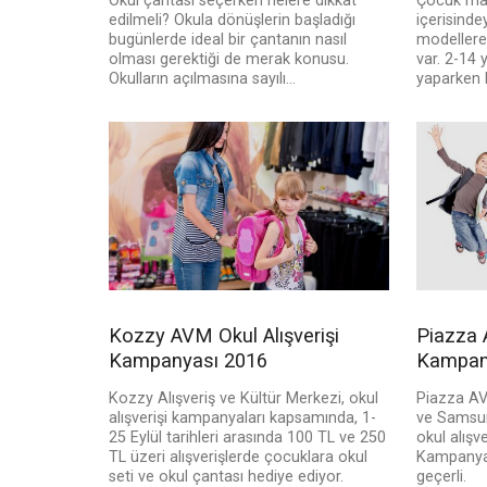
Okul çantası seçerken nelere dikkat
Çocuk may
edilmeli? Okula dönüşlerin başladığı
içerisinde
bugünlerde ideal bir çantanın nasıl
modellere
olması gerektiği de merak konusu.
var. 2-14 
Okulların açılmasına sayılı...
yaparken k
Kozzy AVM Okul Alışverişi
Piazza 
Kampanyası 2016
Kampan
Kozzy Alışveriş ve Kültür Merkezi, okul
Piazza AV
alışverişi kampanyaları kapsamında, 1-
ve Samsun
25 Eylül tarihleri arasında 100 TL ve 250
okul alışv
TL üzeri alışverişlerde çocuklara okul
Kampanyal
seti ve okul çantası hediye ediyor.
geçerli.