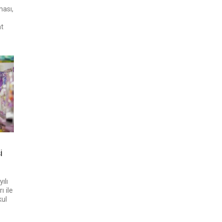
ması,
t
i
ılı
 ile
kul