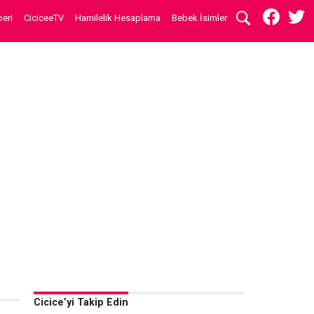
eri
CiciceeTV
Hamilelik Hesaplama
Bebek İsimleri
Cicice’yi Takip Edin