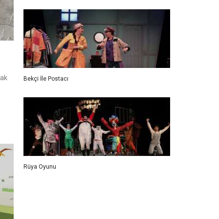
mak
Bekçi İle Postacı
Rüya Oyunu