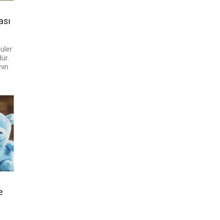
ası
üler
ür.
nın
e