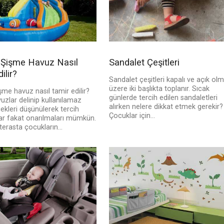
 Şişme Havuz Nasıl
Sandalet Çeşitleri
ilir?
Sandalet çeşitleri kapalı ve açık ol
üzere iki başlıkta toplanır. Sıcak
şme havuz nasıl tamir edilir?
günlerde tercih edilen sandaletleri
zlar delinip kullanılamaz
alırken nelere dikkat etmek gerekir?
ekleri düşünülerek tercih
Çocuklar için...
lar fakat onarılmaları mümkün.
erasta çocukların...