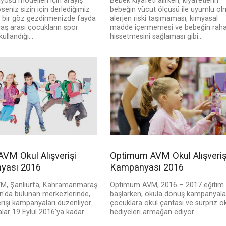
osu modelleri için arayış
Bebek kıyafeti alırken, kıyafetlerin
yseniz sizin için derlediğimiz
bebeğin vücut ölçüsü ile uyumlu ol
 bir göz gezdirmenizde fayda
alerjen riski taşımaması, kimyasal
yaş arası çocukların spor
madde içermemesi ve bebeğin raha
ullandığı...
hissetmesini sağlaması gibi...
AVM Okul Alışverişi
Optimum AVM Okul Alışveriş
yası 2016
Kampanyası 2016
M, Şanlıurfa, Kahramanmaraş
Optimum AVM, 2016 – 2017 eğitim y
'da bulunan merkezlerinde,
başlarken, okula dönüş kampanyaları
erişi kampanyaları düzenliyor.
çocuklara okul çantası ve sürpriz o
ar 19 Eylül 2016'ya kadar
hediyeleri armağan ediyor.