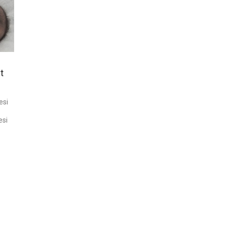
t
esi
esi