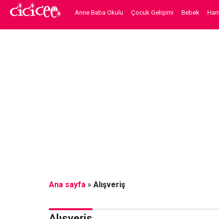
Anne Baba Okulu
Çocuk Gelişimi
Bebek
Hami
Ana sayfa
»
Alışveriş
Alışveriş