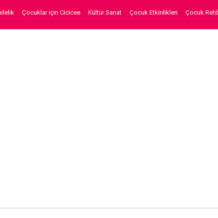
lelik
Çocuklar için Cicicee
Kültür Sanat
Çocuk Etkinlikleri
Çocuk Rehb