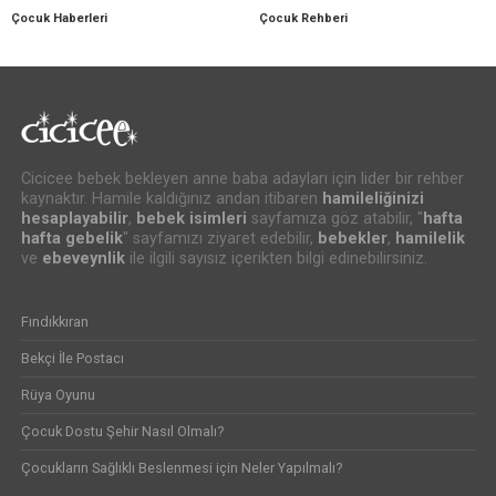
Çocuk Haberleri
Çocuk Rehberi
Cicicee bebek bekleyen anne baba adayları için lider bir rehber
kaynaktır. Hamile kaldığınız andan itibaren
hamileliğinizi
hesaplayabilir
,
bebek isimleri
sayfamıza göz atabilir, "
hafta
hafta gebelik
" sayfamızı ziyaret edebilir,
bebekler
,
hamilelik
ve
ebeveynlik
ile ilgili sayısız içerikten bilgi edinebilirsiniz.
Fındıkkıran
Bekçi İle Postacı
Rüya Oyunu
Çocuk Dostu Şehir Nasıl Olmalı?
Çocukların Sağlıklı Beslenmesi için Neler Yapılmalı?