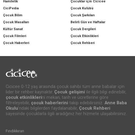
Hamilelik
Çocuklar için Cicicee
CiciPedia
Çocuk Kulübü
Çocuk Bilim
Çocuk Şarkıları
Çocuk Masalları
Belirli Gün ve Haftalar
Kültür Sanat
Çocuk Dergileri
Çocuk Filmleri
Çocuk Etkinlikleri
Çocuk Haberleri
Çocuk Rehberi
Cicicee 0-12 yaş arasında çocuk sahibi tüm anne babalar için
lider bir rehber kaynaktır.
Çocuk gelişimi
ile ilgili bilgi edinebilir,
çocuk etkinlikleri
ni mekan, tarih ve ücretlerine göre
filtreleyebilir,
çocuk haberlerini
takip edebilirsiniz.
Anne Baba
Okulu
’ndaki bilgilerden faydalanabilir,
Çocuk Rehberi
sayesinde çocuklarla ilgili aradığınız her hizmete ulaşabilirsiniz.
Fındıkkıran