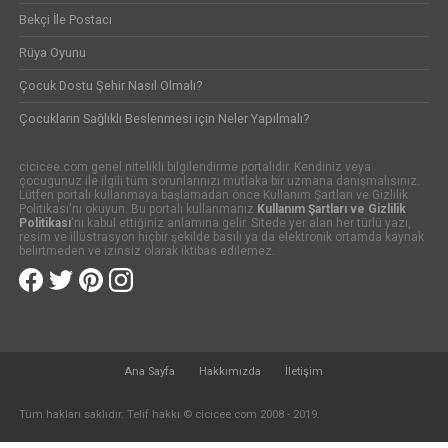
Bekçi İle Postacı
Rüya Oyunu
Çocuk Dostu Şehir Nasıl Olmalı?
Çocukların Sağlıklı Beslenmesi için Neler Yapılmalı?
cicicee.com genel nitelikli bilgilendirme portalıdır. Kendiniz veya
çocugunuz ile ilgili tüm sorunlarınızı mutlaka bir uzmana danışmalısınız.
Lütfen portalı kullanmaya başlamadan önce Kullanım Şartları ve Gizlilik
Politikası'nı okuyun. Bu portalı kullanmanız
Kullanım Şartları ve Gizlilik
Politikası
'nı kabul ettiğiniz anlamına gelir. Sitede yer alan her türlü yazı,
resim ve illüstrasyon hiçbir şekilde basılı ya da elektronik ortamda kaynak
belirtmeden ve izinsiz olarak iktibas edilemez.
Ana Sayfa
Hakkımızda
İletişim
Tüm hakları saklıdır. Telif hakkı © cicicee.com 2008 - 2019.