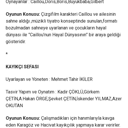
Oynayanlar : Caillou,Doris,Boris,Büyükbaba,Gilbert
Oyunun Konusu:
Çizgifilm karakteri Caillou ve ailesinin
sahne aldığı ,müzikli tiyatro konseptinde sunulan,formatı
bozulmadan sahneye uyarlanan ve çocukların hayal
dünyası ile ”Caillou’nun Hayal Dünyasının” bir araya geldiği
gösteridir.
*
KAYIKÇI SEFASI
Uyarlayan ve Yöneten : Mehmet Tahir İKİLER
Tasvir Yapım ve Oynatım : Kadir ÇÖKLÜ,Görkem
ÇETİN,A.Hakan ÖRGE,Şevket ÇETİN,İskender YILMAZ,Azer
OKUTAN
Oyunun Konusu:
Çalışmadıkları için hanımlarıyla kavga
eden Karagöz ve Hacivat kayıkçılık yapmaya karar verirler.