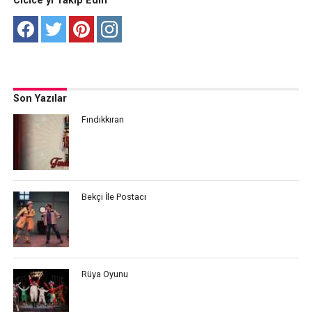
Cicice’yi Takip Edin
Son Yazılar
Fındıkkıran
Bekçi İle Postacı
Rüya Oyunu