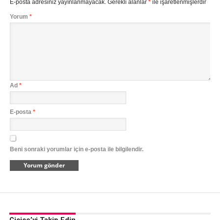
E-posta adresiniz yayınlanmayacak.
Gerekli alanlar
*
ile işaretlenmişlerdir
Yorum
*
Ad
*
E-posta
*
Beni sonraki yorumlar için e-posta ile bilgilendir.