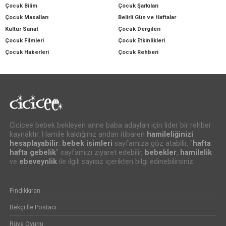
Çocuk Bilim
Çocuk Şarkıları
Çocuk Masalları
Belirli Gün ve Haftalar
Kültür Sanat
Çocuk Dergileri
Çocuk Filmleri
Çocuk Etkinlikleri
Çocuk Haberleri
Çocuk Rehberi
Cicicee bebek bekleyen anne baba adayları için lider bir rehber
kaynaktır. Hamile kaldığınız andan itibaren
hamileliğinizi
hesaplayabilir
,
bebek isimleri
sayfamıza göz atabilir, "
hafta
hafta gebelik
" sayfamızı ziyaret edebilir,
bebekler
,
hamilelik
ve
ebeveynlik
ile ilgili sayısız içerikten bilgi edinebilirsiniz.
Fındıkkıran
Bekçi İle Postacı
Rüya Oyunu