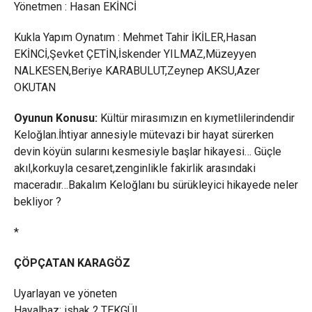
Yönetmen : Hasan EKİNCİ
Kukla Yapım Oynatım : Mehmet Tahir İKİLER,Hasan
EKİNCİ,Şevket ÇETİN,İskender YILMAZ,Müzeyyen
NALKESEN,Beriye KARABULUT,Zeynep AKSU,Azer
OKUTAN
Oyunun Konusu:
Kültür mirasımızın en kıymetlilerindendir
Keloğlan.İhtiyar annesiyle mütevazi bir hayat sürerken
devin köyün sularını kesmesiyle başlar hikayesi… Güçle
akıl,korkuyla cesaret,zenginlikle fakirlik arasındaki
maceradır…Bakalım Keloğlanı bu sürükleyici hikayede neler
bekliyor ?
*
ÇÖPÇATAN KARAGÖZ
Uyarlayan ve yöneten
Hayalbaz: ishak 2.TEKGÜL