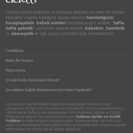
Cicicee bebek bekleyen anne baba adayları için lider bir rehber
kaynaktır. Hamile kaldığınız andan itibaren
hamileliğinizi
hesaplayabilir
,
bebek isimleri
sayfamıza göz atabilir, "
hafta
hafta gebelik
" sayfamızı ziyaret edebilir,
bebekler
,
hamilelik
ve
ebeveynlik
ile ilgili sayısız içerikten bilgi edinebilirsiniz.
Fındıkkıran
Bekçi İle Postacı
Rüya Oyunu
Çocuk Dostu Şehir Nasıl Olmalı?
Çocukların Sağlıklı Beslenmesi için Neler Yapılmalı?
cicicee.com genel nitelikli bilgilendirme portalıdır. Kendiniz veya
çocugunuz ile ilgili tüm sorunlarınızı mutlaka bir uzmana danışmalısınız.
Lütfen portalı kullanmaya başlamadan önce Kullanım Şartları ve Gizlilik
Politikası'nı okuyun. Bu portalı kullanmanız
Kullanım Şartları ve Gizlilik
Politikası
'nı kabul ettiğiniz anlamına gelir. Sitede yer alan her türlü yazı,
resim ve illüstrasyon hiçbir şekilde basılı ya da elektronik ortamda kaynak
belirtmeden ve izinsiz olarak iktibas edilemez.