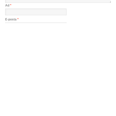
Ad
*
E-posta
*
Beni sonraki yorumlar için e-posta ile bilgilendir.
Cicice’yi Takip Edin
Son Yazılar