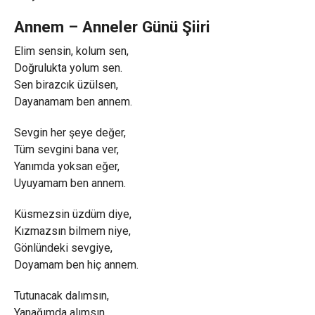
Annem – Anneler Günü Şiiri
Elim sensin, kolum sen,
Doğrulukta yolum sen.
Sen birazcık üzülsen,
Dayanamam ben annem.
Sevgin her şeye değer,
Tüm sevgini bana ver,
Yanımda yoksan eğer,
Uyuyamam ben annem.
Küsmezsin üzdüm diye,
Kızmazsın bilmem niye,
Gönlündeki sevgiye,
Doyamam ben hiç annem.
Tutunacak dalımsın,
Yanağımda alımsın,