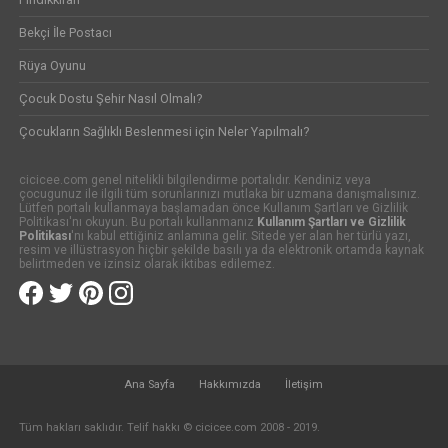
Bekçi İle Postacı
Rüya Oyunu
Çocuk Dostu Şehir Nasıl Olmalı?
Çocukların Sağlıklı Beslenmesi için Neler Yapılmalı?
cicicee.com genel nitelikli bilgilendirme portalıdır. Kendiniz veya
çocugunuz ile ilgili tüm sorunlarınızı mutlaka bir uzmana danışmalısınız.
Lütfen portalı kullanmaya başlamadan önce Kullanım Şartları ve Gizlilik
Politikası'nı okuyun. Bu portalı kullanmanız
Kullanım Şartları ve Gizlilik
Politikası
'nı kabul ettiğiniz anlamına gelir. Sitede yer alan her türlü yazı,
resim ve illüstrasyon hiçbir şekilde basılı ya da elektronik ortamda kaynak
belirtmeden ve izinsiz olarak iktibas edilemez.
Ana Sayfa
Hakkımızda
İletişim
Tüm hakları saklıdır. Telif hakkı © cicicee.com 2008 - 2019.