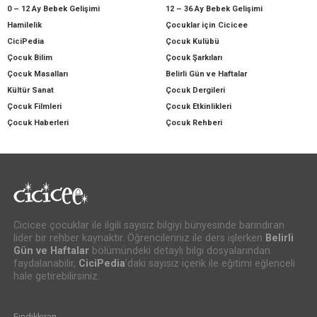
0 – 12 Ay Bebek Gelişimi
12 – 36 Ay Bebek Gelişimi
Hamilelik
Çocuklar için Cicicee
CiciPedia
Çocuk Kulübü
Çocuk Bilim
Çocuk Şarkıları
Çocuk Masalları
Belirli Gün ve Haftalar
Kültür Sanat
Çocuk Dergileri
Çocuk Filmleri
Çocuk Etkinlikleri
Çocuk Haberleri
Çocuk Rehberi
Cicicee çocuklar ile ilgili sayısız bilgiyi bünyesinde barındıran
lider bir rehber kaynaktır. Öğrencileriniz ile ders işlerken
Belirli
Gün ve Haftalar
bölümündeki detaylı bilgi dosyalarından
faydalanabilir,
CiciPedia
’daki sayısız içerik ile eğitimi eğlenceli
hale getirebilirsiniz.
Fındıkkıran