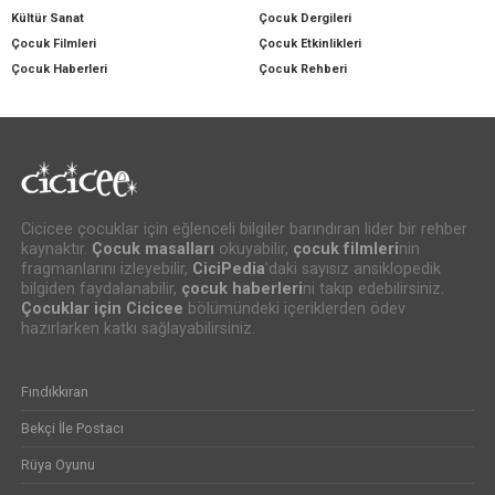
Kültür Sanat
Çocuk Dergileri
Çocuk Filmleri
Çocuk Etkinlikleri
Çocuk Haberleri
Çocuk Rehberi
Cicicee çocuklar için eğlenceli bilgiler barındıran lider bir rehber
kaynaktır.
Çocuk masalları
okuyabilir,
çocuk filmleri
nin
fragmanlarını izleyebilir,
CiciPedia
’daki sayısız ansiklopedik
bilgiden faydalanabilir,
çocuk haberleri
ni takip edebilirsiniz.
Çocuklar için Cicicee
bölümündeki içeriklerden ödev
hazırlarken katkı sağlayabilirsiniz.
Fındıkkıran
Bekçi İle Postacı
Rüya Oyunu