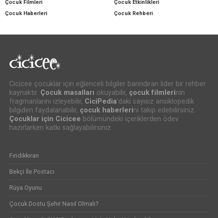
Çocuk Filmleri
Çocuk Etkinlikleri
Çocuk Haberleri
Çocuk Rehberi
Cicicee çocuklar için eğlenceli bilgiler barındıran lider bir rehber
kaynaktır.
Çocuk masalları
okuyabilir,
çocuk filmleri
nin
fragmanlarını izleyebilir,
CiciPedia
’daki sayısız ansiklopedik
bilgiden faydalanabilir,
çocuk haberleri
ni takip edebilirsiniz.
Çocuklar için Cicicee
bölümündeki içeriklerden ödev
hazırlarken katkı sağlayabilirsiniz.
Fındıkkıran
Bekçi İle Postacı
Rüya Oyunu
Çocuk Dostu Şehir Nasıl Olmalı?