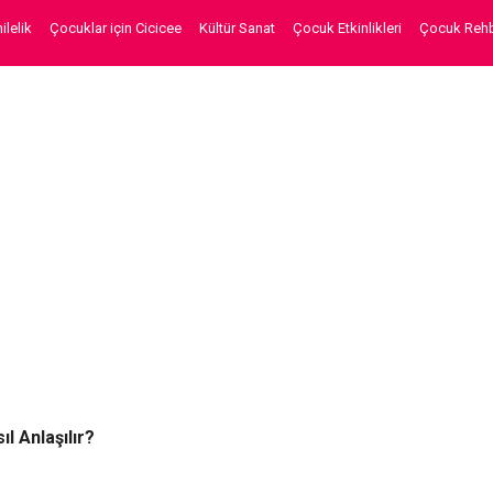
lelik
Çocuklar için Cicicee
Kültür Sanat
Çocuk Etkinlikleri
Çocuk Rehb
l Anlaşılır?