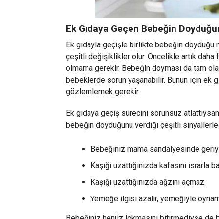
Ek Gıdaya Geçen Bebeğin Doyduğun
Ek gıdayla geçişle birlikte bebeğin doyduğu
çeşitli değişiklikler olur. Öncelikle artık da
olmama gerekir. Bebeğin doyması da tam ola
bebeklerde sorun yaşanabilir. Bunun için ek gı
gözlemlemek gerekir.
Ek gıdaya geçiş sürecini sorunsuz atlattıys
bebeğin doyduğunu verdiği çeşitli sinyallerl
Bebeğiniz mama sandalyesinde geriye
Kaşığı uzattığınızda kafasını ısrarla ba
Kaşığı uzattığınızda ağzını açmaz.
Yemeğe ilgisi azalır, yemeğiyle oynam
Bebeğiniz henüz lokmasını bitirmediyse de bu 