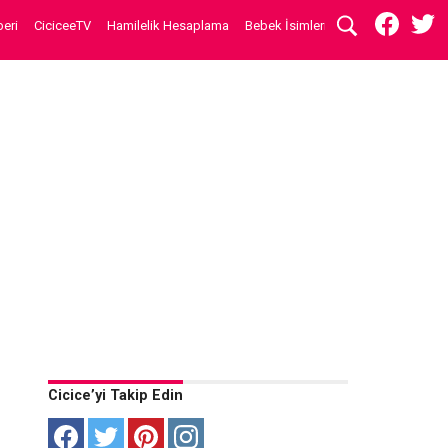
eri
CiciceeTV
Hamilelik Hesaplama
Bebek İsimleri
Cicice’yi Takip Edin