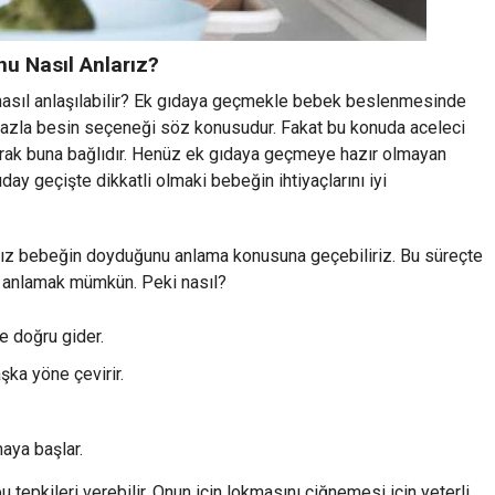
u Nasıl Anlarız?
 nasıl anlaşılabilir? Ek gıdaya geçmekle bebek beslenmesinde
ha fazla besin seçeneği söz konusudur. Fakat bu konuda aceleci
rak buna bağlıdır. Henüz ek gıdaya geçmeye hazır olmayan
day geçişte dikkatli olmaki bebeğin ihtiyaçlarını iyi
anız bebeğin doyduğunu anlama konusuna geçebiliriz. Bu süreçte
e anlamak mümkün. Peki nasıl?
 doğru gider.
şka yöne çevirir.
aya başlar.
tepkileri verebilir. Onun için lokmasını çiğnemesi için yeterli