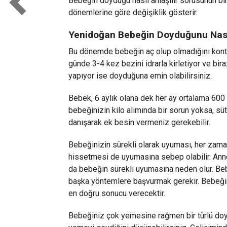
Bebeğin doyduğu nasıl anlaşılır sorusunun b
dönemlerine göre değişiklik gösterir.
Yenidoğan Bebeğin Doyduğunu Nası
Bu dönemde bebeğin aç olup olmadığını kontro
günde 3-4 kez bezini idrarla kirletiyor ve bi
yapıyor ise doyduğuna emin olabilirsiniz.
Bebek, 6 aylık olana dek her ay ortalama 600 
bebeğinizin kilo alımında bir sorun yoksa, s
danışarak ek besin vermeniz gerekebilir.
Bebeğinizin sürekli olarak uyuması, her zam
hissetmesi de uyumasına sebep olabilir. Anne
da bebeğin sürekli uyumasına neden olur. Beb
başka yöntemlere başvurmak gerekir. Bebeğini
en doğru sonucu verecektir.
Bebeğiniz çok yemesine rağmen bir türlü do