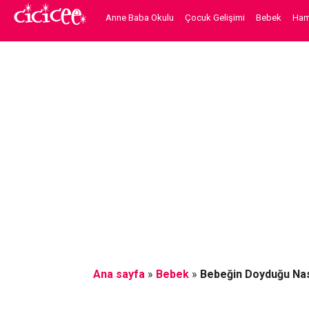
Anne Baba Okulu
Çocuk Gelişimi
Bebek
Hami
Ana sayfa
»
Bebek
»
Bebeğin Doyduğu Nası