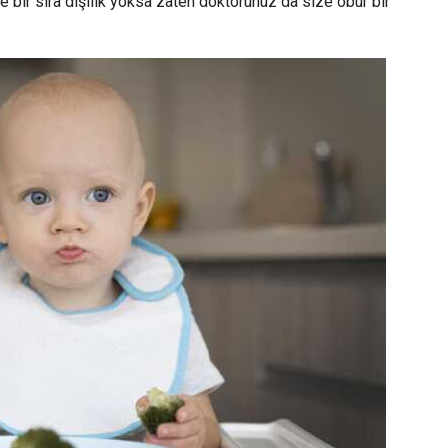
e bir sıra dışılık yoksa zaten doktorunuz da size obur bir