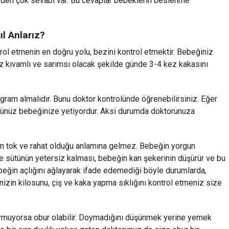
irden çok sevabı var. Bu cevaplar bebeklerin beslenme
l Anlarız?
l etmenin en doğru yolu, bezini kontrol etmektir. Bebeğiniz
raz kıvamlı ve sarımsı olacak şekilde günde 3-4 kez kakasını
gram almalıdır. Bunu doktor kontrolünde öğrenebilirsiniz. Eğer
ütünüz bebeğinize yetiyordur. Aksi durumda doktorunuza
an tok ve rahat olduğu anlamına gelmez. Bebeğin yorgun
 sütünün yetersiz kalması, bebeğin kan şekerinin düşürür ve bu
eğin açlığını ağlayarak ifade edemediği böyle durumlarda,
zin kilosunu, çiş ve kaka yapma sıklığını kontrol etmeniz size
ymuyorsa obur olabilir. Doymadığını düşünmek yerine yemek