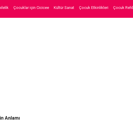
lelik
Çocuklar için Cicicee
Kültür Sanat
Çocuk Etkinlikleri
Çocuk Rehb
in Anlamı