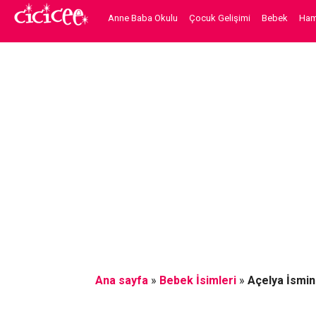
Anne Baba Okulu
Çocuk Gelişimi
Bebek
Hami
Ana sayfa
»
Bebek İsimleri
»
Açelya İsmin