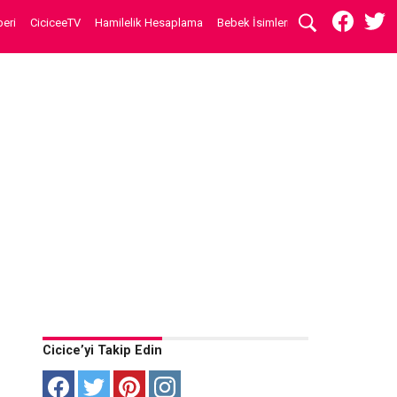
eri
CiciceeTV
Hamilelik Hesaplama
Bebek İsimleri
Cicice’yi Takip Edin