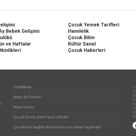
elişimi
Çocuk Yemek Tarifleri
Ay Bebek Gelişimi
Hamilelik
ulübü
Çocuk Bilim
Gün ve Haftalar
Kültür Sanat
kinlikleri
Çocuk Haberleri
Fındıkkıran
ci
ço
d
Bekçi İle Postacı
Ku
ir
k
Rüya Oyunu
et
il
be
Çocuk Dostu Şehir Nasıl Olmalı?
Çocukların Sağlıklı Beslenmesi için Neler Yapılmalı?