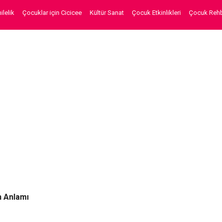
lelik
Çocuklar için Cicicee
Kültür Sanat
Çocuk Etkinlikleri
Çocuk Rehb
n Anlamı