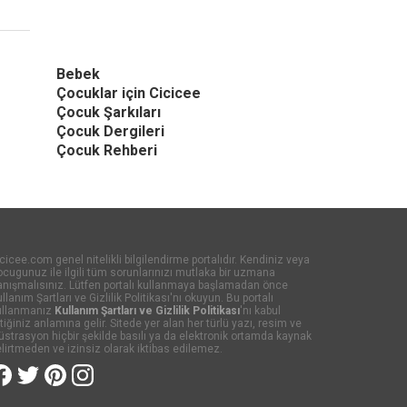
Bebek
Çocuklar için Cicicee
Çocuk Şarkıları
Çocuk Dergileri
Çocuk Rehberi
cicee.com genel nitelikli bilgilendirme portalıdır. Kendiniz veya
cugunuz ile ilgili tüm sorunlarınızı mutlaka bir uzmana
anışmalısınız. Lütfen portalı kullanmaya başlamadan önce
llanım Şartları ve Gizlilik Politikası'nı okuyun. Bu portalı
ullanmanız
Kullanım Şartları ve Gizlilik Politikası
'nı kabul
tiğiniz anlamına gelir. Sitede yer alan her türlü yazı, resim ve
lüstrasyon hiçbir şekilde basılı ya da elektronik ortamda kaynak
lirtmeden ve izinsiz olarak iktibas edilemez.