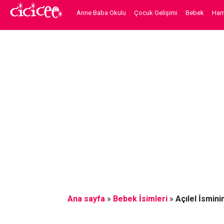
Anne Baba Okulu
Çocuk Gelişimi
Bebek
Hami
Ana sayfa
»
Bebek İsimleri
»
Açılel İsmini