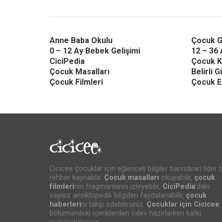
Anne Baba Okulu
Çocuk G
0 – 12 Ay Bebek Gelişimi
12 – 36 
CiciPedia
Çocuk K
Çocuk Masalları
Belirli 
Çocuk Filmleri
Çocuk Et
Cicicee çocuklar için eğlenceli bilgiler barındıran lider b
rehber kaynaktır.
Çocuk masalları
okuyabilir,
çocuk
filmleri
nin fragmanlarını izleyebilir,
CiciPedia
’daki
sayısız ansiklopedik bilgiden faydalanabilir,
çocuk
haberleri
ni takip edebilirsiniz.
Çocuklar için Cicicee
bölümündeki içeriklerden ödev hazırlarken katkı