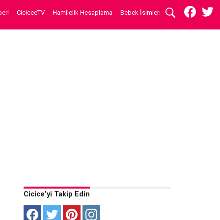
eri
CiciceeTV
Hamilelik Hesaplama
Bebek İsimleri
Cicice’yi Takip Edin