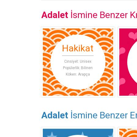
Adalet
İsmine Benzer Kı
Hakikat
Cinsiyet: Unisex
Popülerlik: Bilinen
Köken: Arapça
Adalet
İsmine Benzer Er