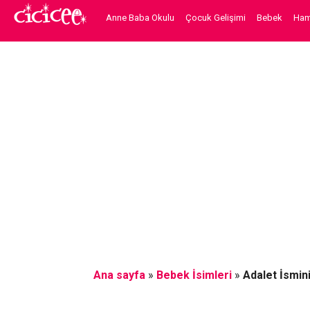
Anne Baba Okulu
Çocuk Gelişimi
Bebek
Hami
Ana sayfa
»
Bebek İsimleri
»
Adalet İsmin