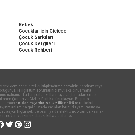
Bebek
Çocuklar için Cicicee
Çocuk Şarkıları
Çocuk Dergileri
Çocuk Rehberi
cicee.com genel nitelikli bilgilendirme portalıdır. Kendiniz veya
cugunuz ile ilgili tüm sorunlarınızı mutlaka bir uzmana
anışmalısınız. Lütfen portalı kullanmaya başlamadan önce
llanım Şartları ve Gizlilik Politikası'nı okuyun. Bu portalı
ullanmanız
Kullanım Şartları ve Gizlilik Politikası
'nı kabul
tiğiniz anlamına gelir. Sitede yer alan her türlü yazı, resim ve
lüstrasyon hiçbir şekilde basılı ya da elektronik ortamda kaynak
lirtmeden ve izinsiz olarak iktibas edilemez.