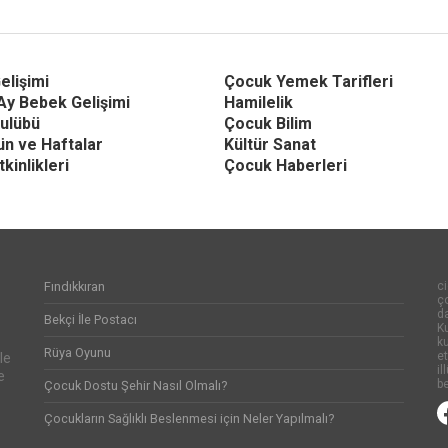
elişimi
Çocuk Yemek Tarifleri
Ay Bebek Gelişimi
Hamilelik
ulübü
Çocuk Bilim
Gün ve Haftalar
Kültür Sanat
kinlikleri
Çocuk Haberleri
Fındıkkıran
ci
ço
d
Bekçi İle Postacı
Ku
k
Rüya Oyunu
et
le
il
e
be
Çocuk Dostu Şehir Nasıl Olmalı?
p
Çocukların Sağlıklı Beslenmesi için Neler Yapılmalı?