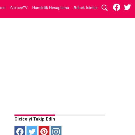
eri
CiciceeTV
Hamilelik Hesaplama
Bebek İsimleri
Cicice’yi Takip Edin