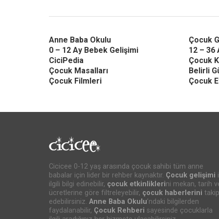
Anne Baba Okulu
Çocuk G
0 – 12 Ay Bebek Gelişimi
12 – 36 
CiciPedia
Çocuk K
Çocuk Masalları
Belirli 
Çocuk Filmleri
Çocuk Et
Cicicee 0-12 yaş arasında çocuk sahibi tüm anne
babalar için lider bir rehber kaynaktır.
Çocuk gelişimi
i
ilgili bilgi edinebilir,
çocuk etkinlikleri
ni mekan, tarih v
ücretlerine göre filtreleyebilir,
çocuk haberlerini
taki
edebilirsiniz.
Anne Baba Okulu
’ndaki bilgilerden
faydalanabilir,
Çocuk Rehberi
sayesinde çocuklarla