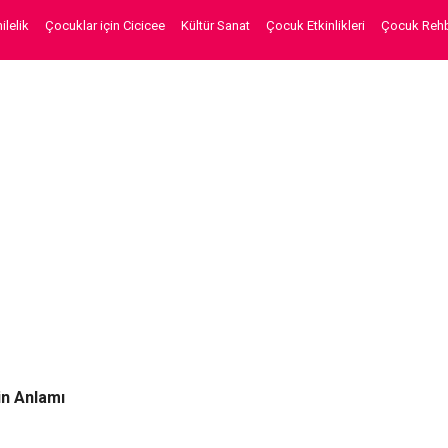
lelik
Çocuklar için Cicicee
Kültür Sanat
Çocuk Etkinlikleri
Çocuk Rehb
in Anlamı