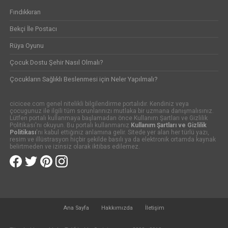
Fındıkkıran
Bekçi İle Postacı
Rüya Oyunu
Çocuk Dostu Şehir Nasıl Olmalı?
Çocukların Sağlıklı Beslenmesi için Neler Yapılmalı?
cicicee.com genel nitelikli bilgilendirme portalıdır. Kendiniz veya
çocugunuz ile ilgili tüm sorunlarınızı mutlaka bir uzmana danışmalısınız.
Lütfen portalı kullanmaya başlamadan önce Kullanım Şartları ve Gizlilik
Politikası'nı okuyun. Bu portalı kullanmanız
Kullanım Şartları ve Gizlilik
Politikası
'nı kabul ettiğiniz anlamına gelir. Sitede yer alan her türlü yazı,
resim ve illüstrasyon hiçbir şekilde basılı ya da elektronik ortamda kaynak
belirtmeden ve izinsiz olarak iktibas edilemez.
Ana Sayfa
Hakkımızda
İletişim