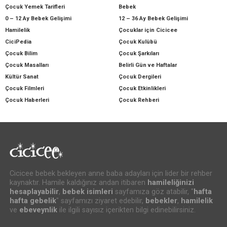
Çocuk Yemek Tarifleri
Bebek
0 – 12 Ay Bebek Gelişimi
12 – 36 Ay Bebek Gelişimi
Hamilelik
Çocuklar için Cicicee
CiciPedia
Çocuk Kulübü
Çocuk Bilim
Çocuk Şarkıları
Çocuk Masalları
Belirli Gün ve Haftalar
Kültür Sanat
Çocuk Dergileri
Çocuk Filmleri
Çocuk Etkinlikleri
Çocuk Haberleri
Çocuk Rehberi
Cicicee bebek bekleyen anne baba adayları için lider bir rehber
kaynaktır. Hamile kaldığınız andan itibaren
hamileliğinizi
hesaplayabilir
,
bebek isimleri
sayfamıza göz atabilir, "
hafta
hafta gebelik
" sayfamızı ziyaret edebilir,
bebekler
,
hamilelik
ve
ebeveynlik
ile ilgili sayısız içerikten bilgi edinebilirsiniz.