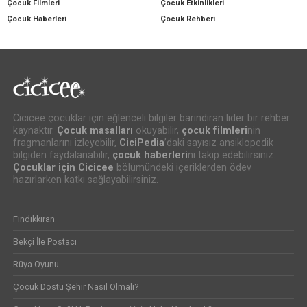
Çocuk Filmleri
Çocuk Etkinlikleri
Çocuk Haberleri
Çocuk Rehberi
Cicicee çocuklar için eğlenceli bilgiler barındıran lider bir rehber
kaynaktır.
Çocuk masalları
okuyabilir,
çocuk filmleri
nin
fragmanlarını izleyebilir,
CiciPedia
’daki sayısız ansiklopedik
bilgiden faydalanabilir,
çocuk haberleri
ni takip edebilirsiniz.
Çocuklar için Cicicee
bölümündeki içeriklerden ödev
hazırlarken katkı sağlayabilirsiniz.
Fındıkkıran
Bekçi İle Postacı
Rüya Oyunu
Çocuk Dostu Şehir Nasıl Olmalı?