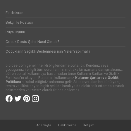
Fındıkkıran
Bekçi İle Postacı
Rüya Oyunu
Çocuk Dostu Şehir Nasıl Olmalı?
Çocukların Sağlıklı Beslenmesi için Neler Yapılmalı?
cicicee.com genel nitelikli bilgilendirme portalıdır. Kendiniz veya
çocugunuz ile ilgili tüm sorunlarınızı mutlaka bir uzmana danışmalısınız.
Lütfen portalı kullanmaya başlamadan önce Kullanım Şartları ve Gizlilik
Politikası'nı okuyun. Bu portalı kullanmanız
Kullanım Şartları ve Gizlilik
Politikası
'nı kabul ettiğiniz anlamına gelir. Sitede yer alan her türlü yazı,
resim ve illüstrasyon hiçbir şekilde basılı ya da elektronik ortamda kaynak
belirtmeden ve izinsiz olarak iktibas edilemez.
Ana Sayfa
Hakkımızda
İletişim