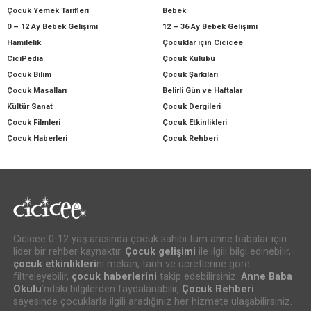
Çocuk Yemek Tarifleri
Bebek
0 – 12 Ay Bebek Gelişimi
12 – 36 Ay Bebek Gelişimi
Hamilelik
Çocuklar için Cicicee
CiciPedia
Çocuk Kulübü
Çocuk Bilim
Çocuk Şarkıları
Çocuk Masalları
Belirli Gün ve Haftalar
Kültür Sanat
Çocuk Dergileri
Çocuk Filmleri
Çocuk Etkinlikleri
Çocuk Haberleri
Çocuk Rehberi
Cicicee 0-12 yaş arasında çocuk sahibi tüm anne babalar için
lider bir rehber kaynaktır.
Çocuk gelişimi
ile ilgili bilgi edinebilir,
çocuk etkinlikleri
ni mekan, tarih ve ücretlerine göre
filtreleyebilir,
çocuk haberlerini
takip edebilirsiniz.
Anne Baba
Okulu
’ndaki bilgilerden faydalanabilir,
Çocuk Rehberi
sayesinde çocuklarla ilgili aradığınız her hizmete ulaşabilirsiniz.