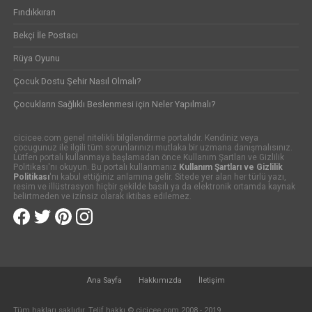
Fındıkkıran
Bekçi İle Postacı
Rüya Oyunu
Çocuk Dostu Şehir Nasıl Olmalı?
Çocukların Sağlıklı Beslenmesi için Neler Yapılmalı?
cicicee.com genel nitelikli bilgilendirme portalıdır. Kendiniz veya
çocugunuz ile ilgili tüm sorunlarınızı mutlaka bir uzmana danışmalısınız.
Lütfen portalı kullanmaya başlamadan önce Kullanım Şartları ve Gizlilik
Politikası'nı okuyun. Bu portalı kullanmanız
Kullanım Şartları ve Gizlilik
Politikası
'nı kabul ettiğiniz anlamına gelir. Sitede yer alan her türlü yazı,
resim ve illüstrasyon hiçbir şekilde basılı ya da elektronik ortamda kaynak
belirtmeden ve izinsiz olarak iktibas edilemez.
Ana Sayfa
Hakkımızda
İletişim
Tüm hakları saklıdır. Telif hakkı © cicicee.com 2008 - 2019.