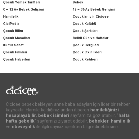
Çocuk Yemek Tarifleri
Bebek
0 – 12 Ay Bebek Gelişimi
12 – 36 Ay Bebek Gelişimi
Hamilelik
Çocuklar için Cicicee
CiciPedia
Çocuk Kulübü
Çocuk Bilim
Çocuk Şarkıları
Çocuk Masalları
Belirli Gün ve Haftalar
Kültür Sanat
Çocuk Dergileri
Çocuk Filmleri
Çocuk Etkinlikleri
Çocuk Haberleri
Çocuk Rehberi
Cicicee bebek bekleyen anne baba adayları için lider bir rehber
kaynaktır. Hamile kaldığınız andan itibaren
hamileliğinizi
hesaplayabilir
,
bebek isimleri
sayfamıza göz atabilir, "
hafta
hafta gebelik
" sayfamızı ziyaret edebilir,
bebekler
,
hamilelik
ve
ebeveynlik
ile ilgili sayısız içerikten bilgi edinebilirsiniz.