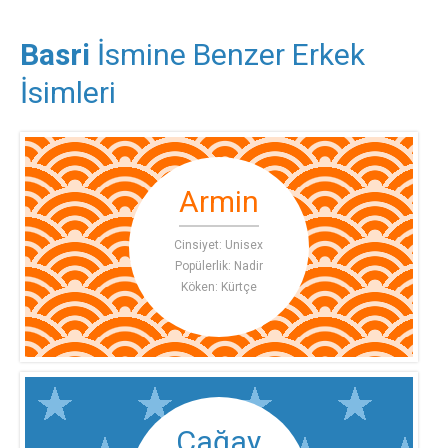
Basri
İsmine Benzer Erkek
İsimleri
Armin
Cinsiyet: Unisex
Popülerlik: Nadir
Köken: Kürtçe
Çağay