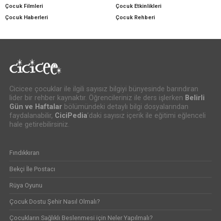
Çocuk Filmleri
Çocuk Etkinlikleri
Çocuk Haberleri
Çocuk Rehberi
Cicicee çocuklar ile ilgili sayısız bilgiyi bünyesinde barındıran
lider bir rehber kaynaktır. Öğrencileriniz ile ders işlerken
Belirli
Gün ve Haftalar
bölümündeki detaylı bilgi dosyalarından
faydalanabilir,
CiciPedia
’daki sayısız içerik ile eğitimi eğlenceli
hale getirebilirsiniz.
Fındıkkıran
Bekçi İle Postacı
Rüya Oyunu
Çocuk Dostu Şehir Nasıl Olmalı?
Çocukların Sağlıklı Beslenmesi için Neler Yapılmalı?