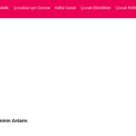
lelik
Çocuklar için Cicicee
Kültür Sanat
Çocuk Etkinlikleri
Çocuk Rehb
minin Anlamı