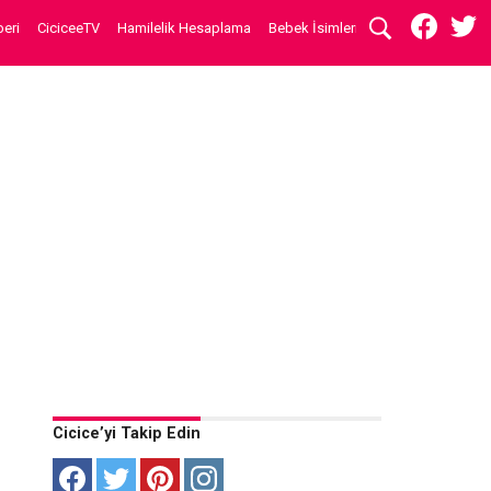
eri
CiciceeTV
Hamilelik Hesaplama
Bebek İsimleri
Cicice’yi Takip Edin