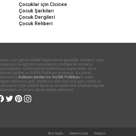
Çocuklar için Cicicee
Çocuk Şarkıları
Çocuk Dergileri
Çocuk Rehberi
cicee.com genel nitelikli bilgilendirme portalıdır. Kendiniz veya
cugunuz ile ilgili tüm sorunlarınızı mutlaka bir uzmana
anışmalısınız. Lütfen portalı kullanmaya başlamadan önce
llanım Şartları ve Gizlilik Politikası'nı okuyun. Bu portalı
ullanmanız
Kullanım Şartları ve Gizlilik Politikası
'nı kabul
tiğiniz anlamına gelir. Sitede yer alan her türlü yazı, resim ve
lüstrasyon hiçbir şekilde basılı ya da elektronik ortamda kaynak
lirtmeden ve izinsiz olarak iktibas edilemez.
Ana Sayfa
Hakkımızda
İletişim