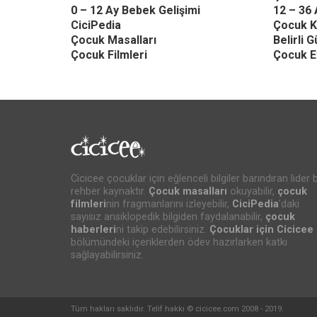
0 – 12 Ay Bebek Gelişimi
12 – 36 
CiciPedia
Çocuk K
Çocuk Masalları
Belirli 
Çocuk Filmleri
Çocuk Et
Cicicee çocuklar için eğlenceli bilgiler barındıran lider b
rehber kaynaktır.
Çocuk masalları
okuyabilir,
çocuk
filmleri
nin fragmanlarını izleyebilir,
CiciPedia
’daki
sayısız ansiklopedik bilgiden faydalanabilir,
çocuk
haberleri
ni takip edebilirsiniz.
Çocuklar için Cicicee
bölümündeki içeriklerden ödev hazırlarken katkı
sağlayabilirsiniz.
Tüm hakları saklıdır. Telif hakkı © cicicee.com 2008 - 2019.