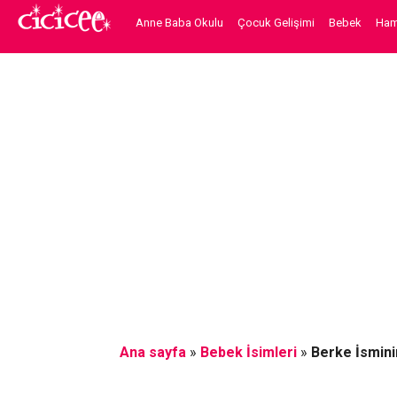
Anne Baba Okulu
Çocuk Gelişimi
Bebek
Hami
Ana sayfa
»
Bebek İsimleri
»
Berke İsmini