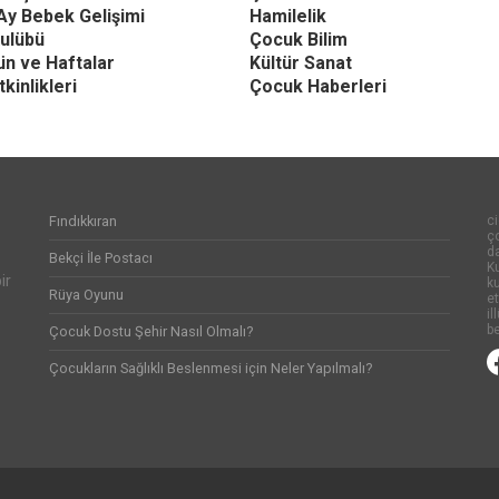
Ay Bebek Gelişimi
Hamilelik
ulübü
Çocuk Bilim
Gün ve Haftalar
Kültür Sanat
kinlikleri
Çocuk Haberleri
Fındıkkıran
ci
ço
d
Bekçi İle Postacı
Ku
ir
k
Rüya Oyunu
et
il
be
Çocuk Dostu Şehir Nasıl Olmalı?
Çocukların Sağlıklı Beslenmesi için Neler Yapılmalı?