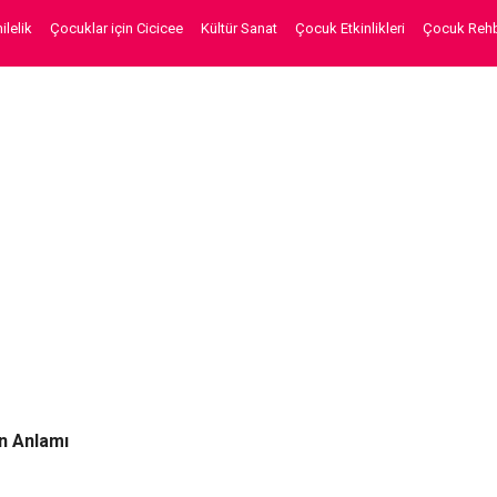
lelik
Çocuklar için Cicicee
Kültür Sanat
Çocuk Etkinlikleri
Çocuk Rehb
n Anlamı