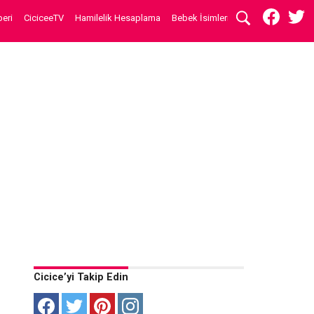
eri
CiciceeTV
Hamilelik Hesaplama
Bebek İsimleri
Cicice’yi Takip Edin