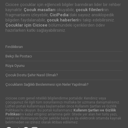
Cicicee çocuklar için eğlenceli bilgiler barındıran lider bir rehber
kaynaktır.
Çocuk masalları
okuyabilir,
çocuk filmleri
nin
fragmanlarını izleyebilir,
CiciPedia
’daki sayısız ansiklopedik
bilgiden faydalanabilir,
çocuk haberleri
ni takip edebilirsiniz.
Çocuklar için Cicicee
bölümündeki içeriklerden ödev
hazırlarken katkı sağlayabilirsiniz.
Fındıkkıran
Bekçi İle Postacı
Rüya Oyunu
Çocuk Dostu Şehir Nasıl Olmalı?
Çocukların Sağlıklı Beslenmesi için Neler Yapılmalı?
cicicee.com genel nitelikli bilgilendirme portalıdır. Kendiniz veya
çocugunuz ile ilgili tüm sorunlarınızı mutlaka bir uzmana danışmalısınız.
Lütfen portalı kullanmaya başlamadan önce Kullanım Şartları ve Gizlilik
Politikası'nı okuyun. Bu portalı kullanmanız
Kullanım Şartları ve Gizlilik
Politikası
'nı kabul ettiğiniz anlamına gelir. Sitede yer alan her türlü yazı,
resim ve illüstrasyon hiçbir şekilde basılı ya da elektronik ortamda kaynak
belirtmeden ve izinsiz olarak iktibas edilemez.