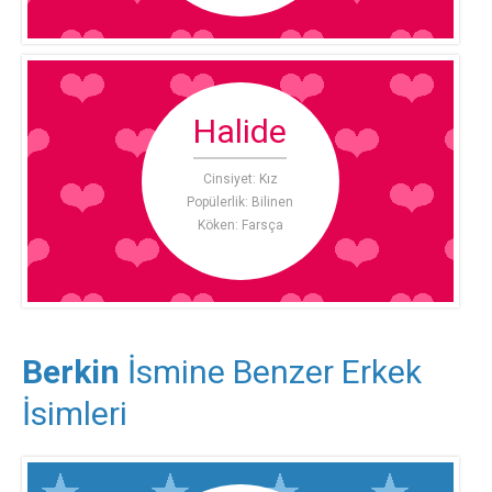
Halide
Cinsiyet: Kız
Popülerlik: Bilinen
Köken: Farsça
Berkin
İsmine Benzer Erkek
İsimleri