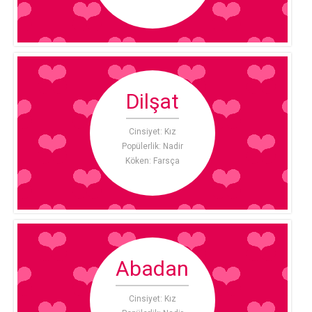
Dilşat
Cinsiyet: Kız
Popülerlik: Nadir
Köken: Farsça
Abadan
Cinsiyet: Kız