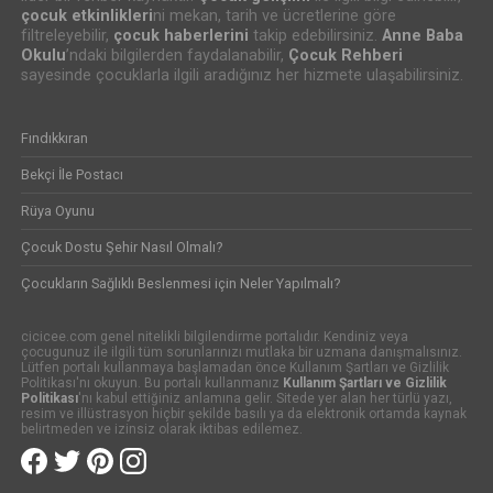
çocuk etkinlikleri
ni mekan, tarih ve ücretlerine göre
filtreleyebilir,
çocuk haberlerini
takip edebilirsiniz.
Anne Baba
Okulu
’ndaki bilgilerden faydalanabilir,
Çocuk Rehberi
sayesinde çocuklarla ilgili aradığınız her hizmete ulaşabilirsiniz.
Fındıkkıran
Bekçi İle Postacı
Rüya Oyunu
Çocuk Dostu Şehir Nasıl Olmalı?
Çocukların Sağlıklı Beslenmesi için Neler Yapılmalı?
cicicee.com genel nitelikli bilgilendirme portalıdır. Kendiniz veya
çocugunuz ile ilgili tüm sorunlarınızı mutlaka bir uzmana danışmalısınız.
Lütfen portalı kullanmaya başlamadan önce Kullanım Şartları ve Gizlilik
Politikası'nı okuyun. Bu portalı kullanmanız
Kullanım Şartları ve Gizlilik
Politikası
'nı kabul ettiğiniz anlamına gelir. Sitede yer alan her türlü yazı,
resim ve illüstrasyon hiçbir şekilde basılı ya da elektronik ortamda kaynak
belirtmeden ve izinsiz olarak iktibas edilemez.