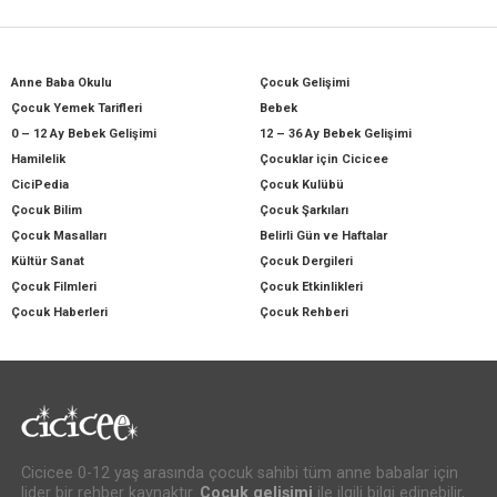
Anne Baba Okulu
Çocuk Gelişimi
Çocuk Yemek Tarifleri
Bebek
0 – 12 Ay Bebek Gelişimi
12 – 36 Ay Bebek Gelişimi
Hamilelik
Çocuklar için Cicicee
CiciPedia
Çocuk Kulübü
Çocuk Bilim
Çocuk Şarkıları
Çocuk Masalları
Belirli Gün ve Haftalar
Kültür Sanat
Çocuk Dergileri
Çocuk Filmleri
Çocuk Etkinlikleri
Çocuk Haberleri
Çocuk Rehberi
Cicicee 0-12 yaş arasında çocuk sahibi tüm anne babalar için
lider bir rehber kaynaktır.
Çocuk gelişimi
ile ilgili bilgi edinebilir,