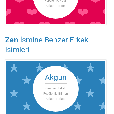
Popülerlik: Nadir
Köken: Farsça
Zen
İsmine Benzer Erkek
İsimleri
Akgün
Cinsiyet: Erkek
Popülerlik: Bilinen
Köken: Türkçe