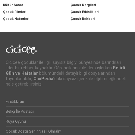
Kültür Sanat
Çocuk Dergileri
Çocuk Filmleri
Çocuk Etkinlikleri
Çocuk Haberleri
Çocuk Rehberi
Cicicee çocuklar ile ilgili sayısız bilgiyi bünyesinde barındıran
lider bir rehber kaynaktır. Öğrencileriniz ile ders işlerken
Belirli
Gün ve Haftalar
bölümündeki detaylı bilgi dosyalarından
faydalanabilir,
CiciPedia
’daki sayısız içerik ile eğitimi eğlenceli
hale getirebilirsiniz.
Fındıkkıran
Bekçi İle Postacı
Rüya Oyunu
Çocuk Dostu Şehir Nasıl Olmalı?