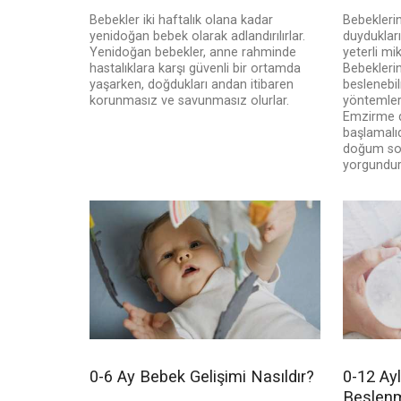
Bebekler iki haftalık olana kadar
Bebeklerin
yenidoğan bebek olarak adlandırılırlar.
duyduklar
Yenidoğan bebekler, anne rahminde
yeterli mi
hastalıklara karşı güvenli bir ortamda
Bebeklerin
yaşarken, doğdukları andan itibaren
beslenebi
korunmasız ve savunmasız olurlar.
yöntemleri
Emzirme 
başlamalıd
doğum son
yorgundur 
0-6 Ay Bebek Gelişimi Nasıldır?
0-12 Ayl
Beslenm