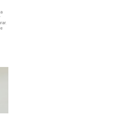
da
r
rar.
ve