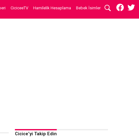
eri
CiciceeTV
Hamilelik Hesaplama
Bebek İsimleri
Cicice’yi Takip Edin