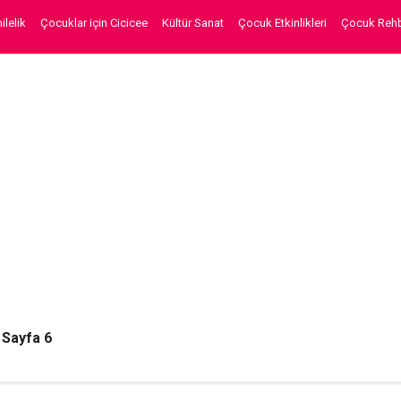
lelik
Çocuklar için Cicicee
Kültür Sanat
Çocuk Etkinlikleri
Çocuk Rehb
»
Sayfa 6