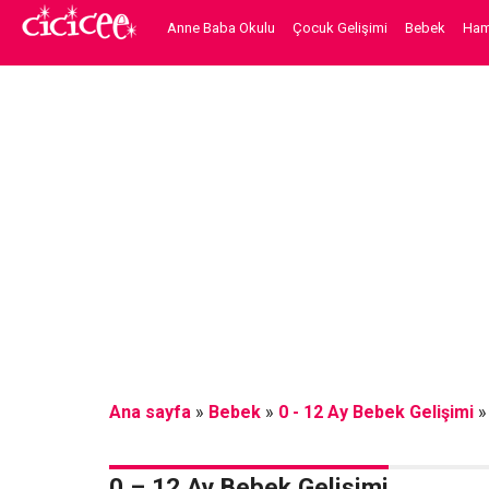
Anne Baba Okulu
Çocuk Gelişimi
Bebek
Hami
Ana sayfa
»
Bebek
»
0 - 12 Ay Bebek Gelişimi
0 – 12 Ay Bebek Gelişimi