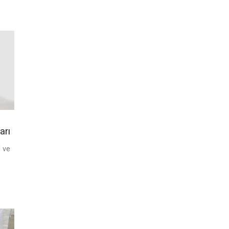
arı
l ve