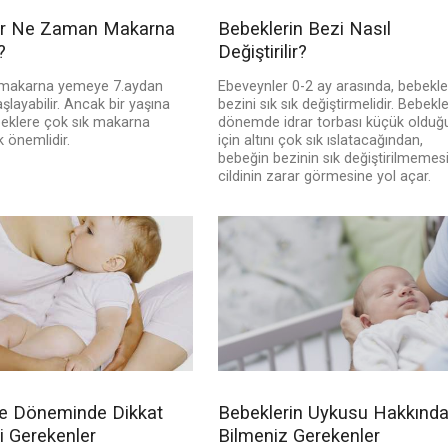
er Ne Zaman Makarna
Bebeklerin Bezi Nasıl
?
Değiştirilir?
 makarna yemeye 7.aydan
Ebeveynler 0-2 ay arasında, bebekle
aşlayabilir. Ancak bir yaşına
bezini sık sık değiştirmelidir. Bebekl
beklere çok sık makarna
dönemde idrar torbası küçük olduğ
önemlidir.
için altını çok sık ıslatacağından,
bebeğin bezinin sık değiştirilmemes
cildinin zarar görmesine yol açar.
e Döneminde Dikkat
Bebeklerin Uykusu Hakkınd
i Gerekenler
Bilmeniz Gerekenler