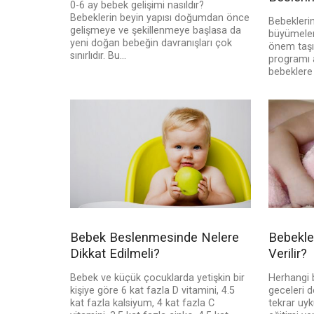
0-6 ay bebek gelişimi nasıldır?
Bebeklerin beyin yapısı doğumdan önce
Bebeklerin
gelişmeye ve şekillenmeye başlasa da
büyümeler
yeni doğan bebeğin davranışları çok
önem taşı
sınırlıdır. Bu...
programı a
bebeklere 
Bebek Beslenmesinde Nelere
Bebekle
Dikkat Edilmeli?
Verilir?
Bebek ve küçük çocuklarda yetişkin bir
Herhangi b
kişiye göre 6 kat fazla D vitamini, 4.5
geceleri d
kat fazla kalsiyum, 4 kat fazla C
tekrar uy