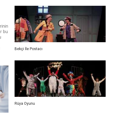
rinin
er bu
u
i
Bekçi İle Postacı
Rüya Oyunu
a