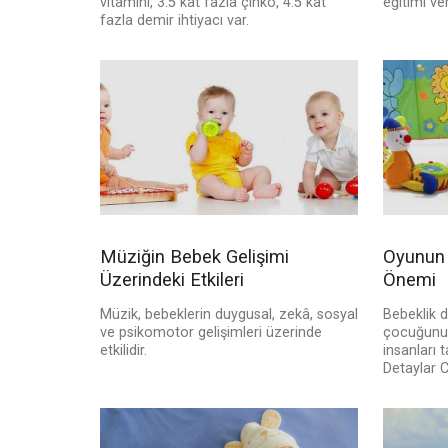
vitamini, 3.5 kat fazla çinko, 4.5 kat
eğitimi ver
fazla demir ihtiyacı var.
Müziğin Bebek Gelişimi
Oyunun 
Üzerindeki Etkileri
Önemi
Müzik, bebeklerin duygusal, zekâ, sosyal
Bebeklik 
ve psikomotor gelişimleri üzerinde
çocuğunuz
etkilidir.
insanları 
Detaylar C