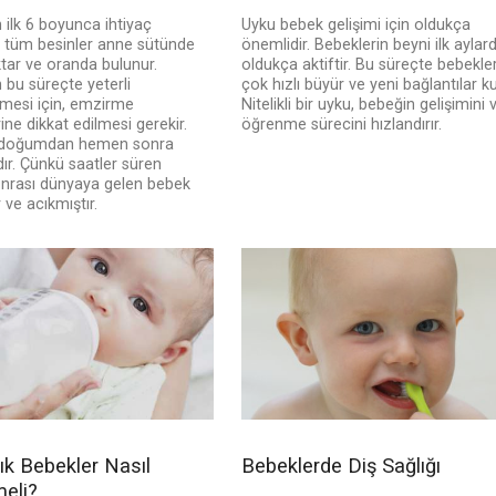
 ilk 6 boyunca ihtiyaç
Uyku bebek gelişimi için oldukça
ı tüm besinler anne sütünde
önemlidir. Bebeklerin beyni ilk aylar
ktar ve oranda bulunur.
oldukça aktiftir. Bu süreçte bebekle
 bu süreçte yeterli
çok hızlı büyür ve yeni bağlantılar ku
lmesi için, emzirme
Nitelikli bir uyku, bebeğin gelişimini 
ne dikkat edilmesi gerekir.
öğrenme sürecini hızlandırır.
doğumdan hemen sonra
ır. Çünkü saatler süren
rası dünyaya gelen bebek
ve acıkmıştır.
ık Bebekler Nasıl
Bebeklerde Diş Sağlığı
eli?