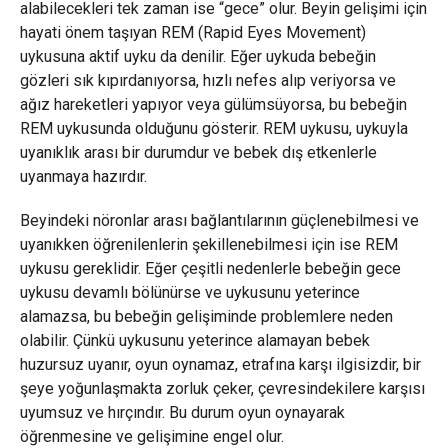
alabilecekleri tek zaman ise “gece” olur. Beyin gelişimi için
hayati önem taşıyan REM (Rapid Eyes Movement)
uykusuna aktif uyku da denilir. Eğer uykuda bebeğin
gözleri sık kıpırdanıyorsa, hızlı nefes alıp veriyorsa ve
ağız hareketleri yapıyor veya gülümsüyorsa, bu bebeğin
REM uykusunda olduğunu gösterir. REM uykusu, uykuyla
uyanıklık arası bir durumdur ve bebek dış etkenlerle
uyanmaya hazırdır.
Beyindeki nöronlar arası bağlantılarının güçlenebilmesi ve
uyanıkken öğrenilenlerin şekillenebilmesi için ise REM
uykusu gereklidir. Eğer çeşitli nedenlerle bebeğin gece
uykusu devamlı bölünürse ve uykusunu yeterince
alamazsa, bu bebeğin gelişiminde problemlere neden
olabilir. Çünkü uykusunu yeterince alamayan bebek
huzursuz uyanır, oyun oynamaz, etrafına karşı ilgisizdir, bir
şeye yoğunlaşmakta zorluk çeker, çevresindekilere karşısı
uyumsuz ve hırçındır. Bu durum oyun oynayarak
öğrenmesine ve gelişimine engel olur.