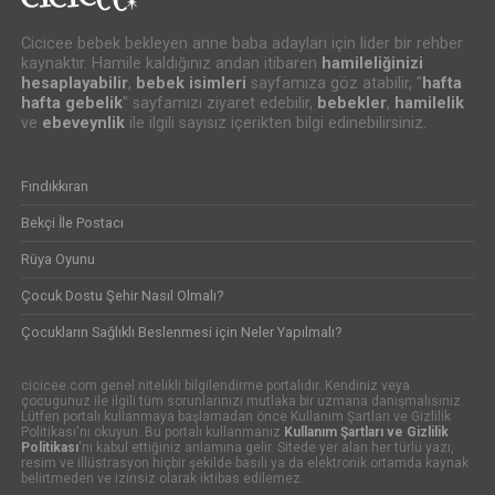
Cicicee bebek bekleyen anne baba adayları için lider bir rehber
kaynaktır. Hamile kaldığınız andan itibaren
hamileliğinizi
hesaplayabilir
,
bebek isimleri
sayfamıza göz atabilir, "
hafta
hafta gebelik
" sayfamızı ziyaret edebilir,
bebekler
,
hamilelik
ve
ebeveynlik
ile ilgili sayısız içerikten bilgi edinebilirsiniz.
Fındıkkıran
Bekçi İle Postacı
Rüya Oyunu
Çocuk Dostu Şehir Nasıl Olmalı?
Çocukların Sağlıklı Beslenmesi için Neler Yapılmalı?
cicicee.com genel nitelikli bilgilendirme portalıdır. Kendiniz veya
çocugunuz ile ilgili tüm sorunlarınızı mutlaka bir uzmana danışmalısınız.
Lütfen portalı kullanmaya başlamadan önce Kullanım Şartları ve Gizlilik
Politikası'nı okuyun. Bu portalı kullanmanız
Kullanım Şartları ve Gizlilik
Politikası
'nı kabul ettiğiniz anlamına gelir. Sitede yer alan her türlü yazı,
resim ve illüstrasyon hiçbir şekilde basılı ya da elektronik ortamda kaynak
belirtmeden ve izinsiz olarak iktibas edilemez.