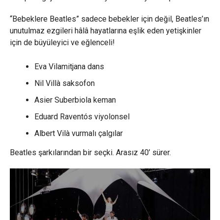
“Bebeklere Beatles” sadece bebekler için değil, Beatles’ın
unutulmaz ezgileri hâlâ hayatlarına eşlik eden yetişkinler
için de büyüleyici ve eğlenceli!
Eva Vilamitjana dans
Nil Villà saksofon
Asier Suberbiola keman
Eduard Raventós viyolonsel
Albert Vilà vurmalı çalgılar
Beatles şarkılarından bir seçki. Arasız 40’ sürer.