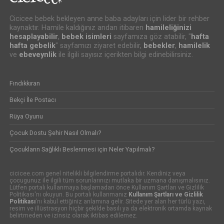
Cicicee bebek bekleyen anne baba adayları için lider bir rehber
kaynaktır. Hamile kaldığınız andan itibaren
hamileliğinizi
hesaplayabilir
,
bebek isimleri
sayfamıza göz atabilir, "
hafta
hafta gebelik
" sayfamızı ziyaret edebilir,
bebekler
,
hamilelik
ve
ebeveynlik
ile ilgili sayısız içerikten bilgi edinebilirsiniz.
Fındıkkıran
Bekçi İle Postacı
Rüya Oyunu
Çocuk Dostu Şehir Nasıl Olmalı?
Çocukların Sağlıklı Beslenmesi için Neler Yapılmalı?
cicicee.com genel nitelikli bilgilendirme portalıdır. Kendiniz veya
çocugunuz ile ilgili tüm sorunlarınızı mutlaka bir uzmana danışmalısınız.
Lütfen portalı kullanmaya başlamadan önce Kullanım Şartları ve Gizlilik
Politikası'nı okuyun. Bu portalı kullanmanız
Kullanım Şartları ve Gizlilik
Politikası
'nı kabul ettiğiniz anlamına gelir. Sitede yer alan her türlü yazı,
resim ve illüstrasyon hiçbir şekilde basılı ya da elektronik ortamda kaynak
belirtmeden ve izinsiz olarak iktibas edilemez.