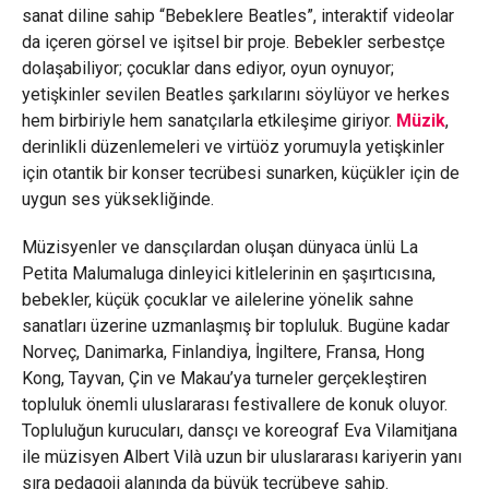
sanat diline sahip “Bebeklere Beatles”, interaktif videolar
da içeren görsel ve işitsel bir proje. Bebekler serbestçe
dolaşabiliyor; çocuklar dans ediyor, oyun oynuyor;
yetişkinler sevilen Beatles şarkılarını söylüyor ve herkes
hem birbiriyle hem sanatçılarla etkileşime giriyor.
Müzik
,
derinlikli düzenlemeleri ve virtüöz yorumuyla yetişkinler
için otantik bir konser tecrübesi sunarken, küçükler için de
uygun ses yüksekliğinde.
Müzisyenler ve dansçılardan oluşan dünyaca ünlü La
Petita Malumaluga dinleyici kitlelerinin en şaşırtıcısına,
bebekler, küçük çocuklar ve ailelerine yönelik sahne
sanatları üzerine uzmanlaşmış bir topluluk. Bugüne kadar
Norveç, Danimarka, Finlandiya, İngiltere, Fransa, Hong
Kong, Tayvan, Çin ve Makau’ya turneler gerçekleştiren
topluluk önemli uluslararası festivallere de konuk oluyor.
Topluluğun kurucuları, dansçı ve koreograf Eva Vilamitjana
ile müzisyen Albert Vilà uzun bir uluslararası kariyerin yanı
sıra pedagoji alanında da büyük tecrübeye sahip.