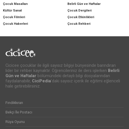
Çocuk Masalları
Belirli Gün ve Haftalar
Kültür Sanat
Çocuk Dergileri
Çocuk Filmleri
Çocuk Etkinlikleri
Çocuk Haberleri
Çocuk Rehberi
Cicicee çocuklar ile ilgili sayısız bilgiyi bünyesinde barındıran
lider bir rehber kaynaktır. Öğrencileriniz ile ders işlerken
Belirli
Gün ve Haftalar
bölümündeki detaylı bilgi dosyalarından
faydalanabilir,
CiciPedia
’daki sayısız içerik ile eğitimi eğlenceli
hale getirebilirsiniz.
Fındıkkıran
Bekçi İle Postacı
Rüya Oyunu