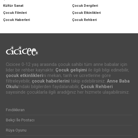
Kültür Sanat
Çocuk Dergileri
Çocuk Filmleri
Çocuk Etkinlikleri
Çocuk Haberleri
Çocuk Rehberi
Cicicee 0-12 yaş arasında çocuk sahibi tüm anne babalar için
lider bir rehber kaynaktır.
Çocuk gelişimi
ile ilgili bilgi edinebilir,
çocuk etkinlikleri
ni mekan, tarih ve ücretlerine göre
filtreleyebilir,
çocuk haberlerini
takip edebilirsiniz.
Anne Baba
Okulu
’ndaki bilgilerden faydalanabilir,
Çocuk Rehberi
sayesinde çocuklarla ilgili aradığınız her hizmete ulaşabilirsiniz.
Fındıkkıran
Bekçi İle Postacı
Rüya Oyunu