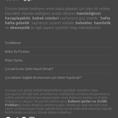
Cicicee bebek bekleyen anne baba adayları için lider bir rehber
kaynaktır. Hamile kaldığınız andan itibaren
hamileliğinizi
hesaplayabilir
,
bebek isimleri
sayfamıza göz atabilir, "
hafta
hafta gebelik
" sayfamızı ziyaret edebilir,
bebekler
,
hamilelik
ve
ebeveynlik
ile ilgili sayısız içerikten bilgi edinebilirsiniz.
Fındıkkıran
Bekçi İle Postacı
Rüya Oyunu
Çocuk Dostu Şehir Nasıl Olmalı?
Çocukların Sağlıklı Beslenmesi için Neler Yapılmalı?
cicicee.com genel nitelikli bilgilendirme portalıdır. Kendiniz veya
çocugunuz ile ilgili tüm sorunlarınızı mutlaka bir uzmana danışmalısınız.
Lütfen portalı kullanmaya başlamadan önce Kullanım Şartları ve Gizlilik
Politikası'nı okuyun. Bu portalı kullanmanız
Kullanım Şartları ve Gizlilik
Politikası
'nı kabul ettiğiniz anlamına gelir. Sitede yer alan her türlü yazı,
resim ve illüstrasyon hiçbir şekilde basılı ya da elektronik ortamda kaynak
belirtmeden ve izinsiz olarak iktibas edilemez.