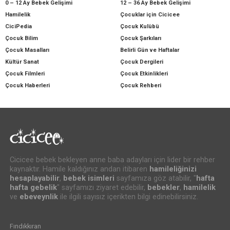
0 – 12 Ay Bebek Gelişimi
12 – 36 Ay Bebek Gelişimi
Hamilelik
Çocuklar için Cicicee
CiciPedia
Çocuk Kulübü
Çocuk Bilim
Çocuk Şarkıları
Çocuk Masalları
Belirli Gün ve Haftalar
Kültür Sanat
Çocuk Dergileri
Çocuk Filmleri
Çocuk Etkinlikleri
Çocuk Haberleri
Çocuk Rehberi
Cicicee bebek bekleyen anne baba adayları için lider bir rehber
kaynaktır. Hamile kaldığınız andan itibaren
hamileliğinizi
hesaplayabilir
,
bebek isimleri
sayfamıza göz atabilir, "
hafta
hafta gebelik
" sayfamızı ziyaret edebilir,
bebekler
,
hamilelik
ve
ebeveynlik
ile ilgili sayısız içerikten bilgi edinebilirsiniz.
Fındıkkıran