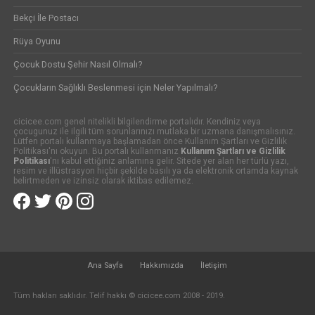
Bekçi İle Postacı
Rüya Oyunu
Çocuk Dostu Şehir Nasıl Olmalı?
Çocukların Sağlıklı Beslenmesi için Neler Yapılmalı?
cicicee.com genel nitelikli bilgilendirme portalıdır. Kendiniz veya
çocugunuz ile ilgili tüm sorunlarınızı mutlaka bir uzmana danışmalısınız.
Lütfen portalı kullanmaya başlamadan önce Kullanım Şartları ve Gizlilik
Politikası'nı okuyun. Bu portalı kullanmanız
Kullanım Şartları ve Gizlilik
Politikası
'nı kabul ettiğiniz anlamına gelir. Sitede yer alan her türlü yazı,
resim ve illüstrasyon hiçbir şekilde basılı ya da elektronik ortamda kaynak
belirtmeden ve izinsiz olarak iktibas edilemez.
Ana Sayfa
Hakkımızda
İletişim
Tüm hakları saklıdır. Telif hakkı © cicicee.com 2008 - 2019.