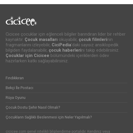
Cicicee çocuklar için eğlenceli bilgiler barındıran lider bir rehber
kaynaktır.
Çocuk masalları
okuyabilir,
çocuk filmleri
nin
fragmanlarını izleyebilir,
CiciPedia
’daki sayısız ansiklopedik
bilgiden faydalanabilir,
çocuk haberleri
ni takip edebilirsiniz.
Çocuklar için Cicicee
bölümündeki içeriklerden ödev
hazırlarken katkı sağlayabilirsiniz.
Fındıkkıran
Bekçi İle Postacı
Rüya Oyunu
Çocuk Dostu Şehir Nasıl Olmalı?
Çocukların Sağlıklı Beslenmesi için Neler Yapılmalı?
cicicee.com genel nitelikli bilgilendirme portalıdır. Kendiniz veya