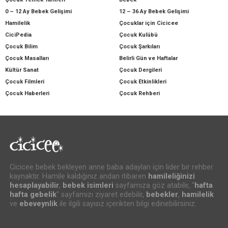
0 – 12 Ay Bebek Gelişimi
12 – 36 Ay Bebek Gelişimi
Hamilelik
Çocuklar için Cicicee
CiciPedia
Çocuk Kulübü
Çocuk Bilim
Çocuk Şarkıları
Çocuk Masalları
Belirli Gün ve Haftalar
Kültür Sanat
Çocuk Dergileri
Çocuk Filmleri
Çocuk Etkinlikleri
Çocuk Haberleri
Çocuk Rehberi
Cicicee bebek bekleyen anne baba adayları için lider bir rehber
kaynaktır. Hamile kaldığınız andan itibaren
hamileliğinizi
hesaplayabilir
,
bebek isimleri
sayfamıza göz atabilir, "
hafta
hafta gebelik
" sayfamızı ziyaret edebilir,
bebekler
,
hamilelik
ve
ebeveynlik
ile ilgili sayısız içerikten bilgi edinebilirsiniz.