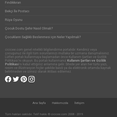
Fındıkkıran
Bekçi İle Postacı
Rüya Oyunu
Çocuk Dostu Şehir Nasıl Olmalı?
Çocukların Sağlıklı Beslenmesi için Neler Yapılmalı?
cicicee.com genel nitelikli bilgilendirme portalıdır. Kendiniz veya
çocugunuz ile ilgili tüm sorunlarınızı mutlaka bir uzmana danışmalısınız.
Lütfen portalı kullanmaya başlamadan önce Kullanım Şartları ve Gizlilik
Politikası'nı okuyun. Bu portalı kullanmanız
Kullanım Şartları ve Gizlilik
Politikası
'nı kabul ettiğiniz anlamına gelir. Sitede yer alan her türlü yazı,
resim ve illüstrasyon hiçbir şekilde basılı ya da elektronik ortamda kaynak
belirtmeden ve izinsiz olarak iktibas edilemez.
Ana Sayfa
Hakkımızda
İletişim
Tüm hakları saklıdır. Telif hakkı © cicicee.com 2008 - 2019.