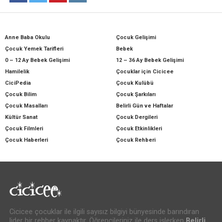
Anne Baba Okulu
Çocuk Gelişimi
Çocuk Yemek Tarifleri
Bebek
0 – 12 Ay Bebek Gelişimi
12 – 36 Ay Bebek Gelişimi
Hamilelik
Çocuklar için Cicicee
CiciPedia
Çocuk Kulübü
Çocuk Bilim
Çocuk Şarkıları
Çocuk Masalları
Belirli Gün ve Haftalar
Kültür Sanat
Çocuk Dergileri
Çocuk Filmleri
Çocuk Etkinlikleri
Çocuk Haberleri
Çocuk Rehberi
Cicicee çocuklar ile ilgili sayısız bilgiyi bünyesinde barındıran
lider bir rehber kaynaktır. Öğrencileriniz ile ders işlerken
Belirli