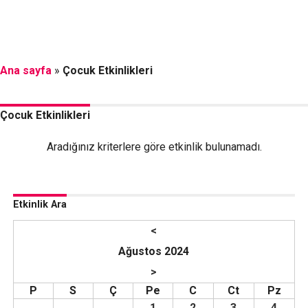
Ana sayfa
»
Çocuk Etkinlikleri
Çocuk Etkinlikleri
Aradığınız kriterlere göre etkinlik bulunamadı.
Etkinlik Ara
<
Ağustos 2024
>
P
S
Ç
Pe
C
Ct
Pz
1
2
3
4