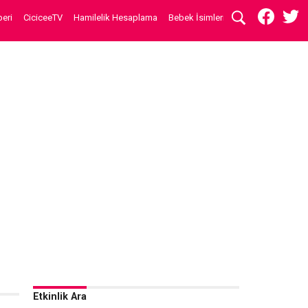
eri
CiciceeTV
Hamilelik Hesaplama
Bebek İsimleri
Etkinlik Ara