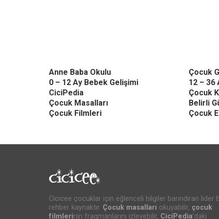
Anne Baba Okulu
Çocuk G
0 – 12 Ay Bebek Gelişimi
12 – 36 
CiciPedia
Çocuk K
Çocuk Masalları
Belirli 
Çocuk Filmleri
Çocuk Et
Cicicee çocuklar için eğlenceli bilgiler barındıran lider b
rehber kaynaktır.
Çocuk masalları
okuyabilir,
çocuk
filmleri
nin fragmanlarını izleyebilir,
CiciPedia
’daki