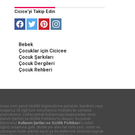
Cicice’yi Takip Edin
Bebek
Çocuklar için Cicicee
Çocuk Şarkıları
Çocuk Dergileri
Çocuk Rehberi
cicee.com genel nitelikli bilgilendirme portalıdır. Kendiniz veya
cugunuz ile ilgili tüm sorunlarınızı mutlaka bir uzmana
anışmalısınız. Lütfen portalı kullanmaya başlamadan önce
llanım Şartları ve Gizlilik Politikası'nı okuyun. Bu portalı
ullanmanız
Kullanım Şartları ve Gizlilik Politikası
'nı kabul
tiğiniz anlamına gelir. Sitede yer alan her türlü yazı, resim ve
lüstrasyon hiçbir şekilde basılı ya da elektronik ortamda kaynak