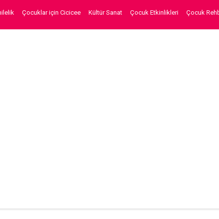
lelik
Çocuklar için Cicicee
Kültür Sanat
Çocuk Etkinlikleri
Çocuk Rehb