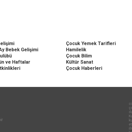
elişimi
Çocuk Yemek Tarifleri
Ay Bebek Gelişimi
Hamilelik
ulübü
Çocuk Bilim
Gün ve Haftalar
Kültür Sanat
kinlikleri
Çocuk Haberleri
ci
ço
d
Ku
ir
k
et
il