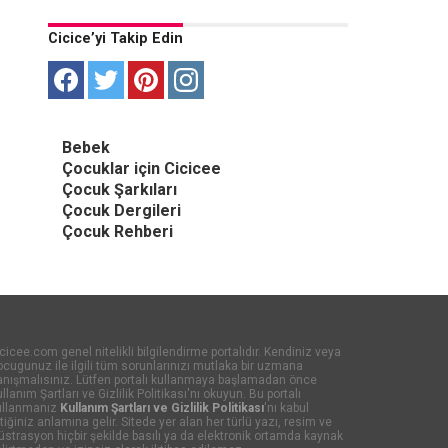
Cicice’yi Takip Edin
Bebek
Çocuklar için Cicicee
Çocuk Şarkıları
Çocuk Dergileri
Çocuk Rehberi
cicee.com genel nitelikli bilgilendirme portalıdır. Kendiniz veya
cugunuz ile ilgili tüm sorunlarınızı mutlaka bir uzmana
anışmalısınız. Lütfen portalı kullanmaya başlamadan önce
llanım Şartları ve Gizlilik Politikası'nı okuyun. Bu portalı
ullanmanız
Kullanım Şartları ve Gizlilik Politikası
'nı kabul
tiğiniz anlamına gelir. Sitede yer alan her türlü yazı, resim ve
lüstrasyon hiçbir şekilde basılı ya da elektronik ortamda kaynak