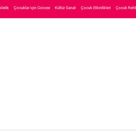
lelik
Çocuklar için Cicicee
Kültür Sanat
Çocuk Etkinlikleri
Çocuk Rehb