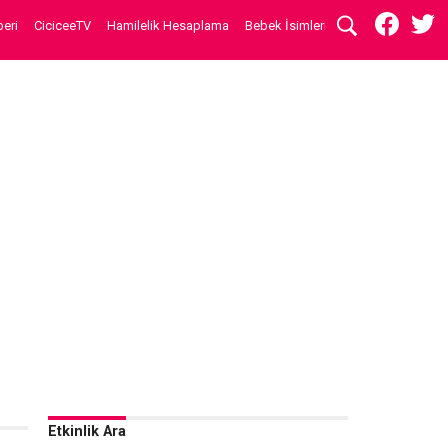
eri
CiciceeTV
Hamilelik Hesaplama
Bebek İsimleri
Etkinlik Ara