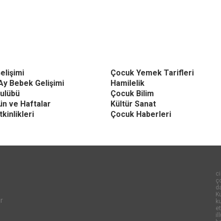
elişimi
Çocuk Yemek Tarifleri
Ay Bebek Gelişimi
Hamilelik
ulübü
Çocuk Bilim
Gün ve Haftalar
Kültür Sanat
kinlikleri
Çocuk Haberleri
ci
ço
d
Ku
r
k
et
il