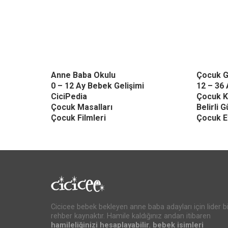
Anne Baba Okulu
Çocuk G
0 – 12 Ay Bebek Gelişimi
12 – 36 
CiciPedia
Çocuk K
Çocuk Masalları
Belirli 
Çocuk Filmleri
Çocuk Et
Cicicee bebek bekleyen anne baba adayları için lider bi
rehber kaynaktır. Hamile kaldığınız andan itibaren
hamileliğinizi hesaplayabilir
,
bebek isimleri