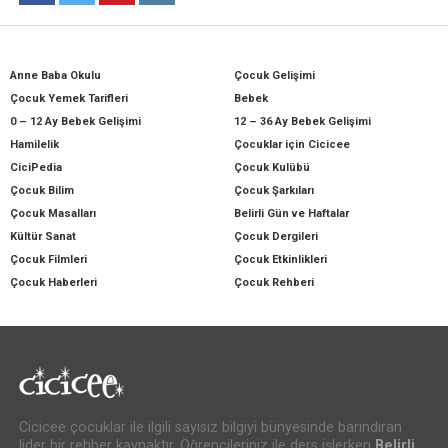
Anne Baba Okulu
Çocuk Gelişimi
Çocuk Yemek Tarifleri
Bebek
0 – 12 Ay Bebek Gelişimi
12 – 36 Ay Bebek Gelişimi
Hamilelik
Çocuklar için Cicicee
CiciPedia
Çocuk Kulübü
Çocuk Bilim
Çocuk Şarkıları
Çocuk Masalları
Belirli Gün ve Haftalar
Kültür Sanat
Çocuk Dergileri
Çocuk Filmleri
Çocuk Etkinlikleri
Çocuk Haberleri
Çocuk Rehberi
Cicicee çocuklar ile ilgili sayısız bilgiyi bünyesinde barındıran
lider bir rehber kaynaktır. Öğrencileriniz ile ders işlerken
Belirli