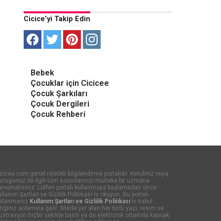
Cicice’yi Takip Edin
Bebek
Çocuklar için Cicicee
Çocuk Şarkıları
Çocuk Dergileri
Çocuk Rehberi
cicee.com genel nitelikli bilgilendirme portalıdır. Kendiniz veya
cugunuz ile ilgili tüm sorunlarınızı mutlaka bir uzmana
anışmalısınız. Lütfen portalı kullanmaya başlamadan önce
llanım Şartları ve Gizlilik Politikası'nı okuyun. Bu portalı
ullanmanız
Kullanım Şartları ve Gizlilik Politikası
'nı kabul
tiğiniz anlamına gelir. Sitede yer alan her türlü yazı, resim ve
lüstrasyon hiçbir şekilde basılı ya da elektronik ortamda kaynak