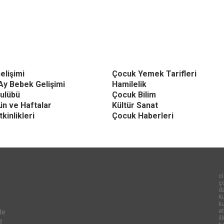
elişimi
Çocuk Yemek Tarifleri
Ay Bebek Gelişimi
Hamilelik
ulübü
Çocuk Bilim
Gün ve Haftalar
Kültür Sanat
kinlikleri
Çocuk Haberleri
ci
ço
d
Ku
k
et
le
il
e