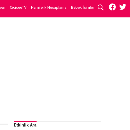
eri
CiciceeTV
Hamilelik Hesaplama
Bebek İsimleri
Etkinlik Ara