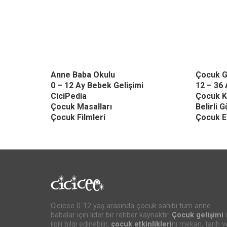
Anne Baba Okulu
Çocuk G
0 – 12 Ay Bebek Gelişimi
12 – 36 
CiciPedia
Çocuk K
Çocuk Masalları
Belirli 
Çocuk Filmleri
Çocuk Et
Cicicee 0-12 yaş arasında çocuk sahibi tüm anne
babalar için lider bir rehber kaynaktır.
Çocuk gelişimi
i
ilgili bilgi edinebilir,
çocuk etkinlikleri
ni mekan, tarih v