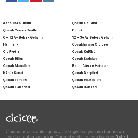
Anne Baba Okulu
Çocuk Gelişimi
Çocuk Yemek Tarifleri
Bebek
0 – 12 Ay Bebek Gelişimi
12 – 36 Ay Bebek Gelişimi
Hamilelik
Çocuklar için Cicicee
CiciPedia
Çocuk Kulübü
Çocuk Bilim
Çocuk Şarkıları
Çocuk Masalları
Belirli Gün ve Haftalar
Kültür Sanat
Çocuk Dergileri
Çocuk Filmleri
Çocuk Etkinlikleri
Çocuk Haberleri
Çocuk Rehberi
Cicicee çocuklar ile ilgili sayısız bilgiyi bünyesinde barındıran
lider bir rehber kaynaktır. Öğrencileriniz ile ders işlerken
Belirli