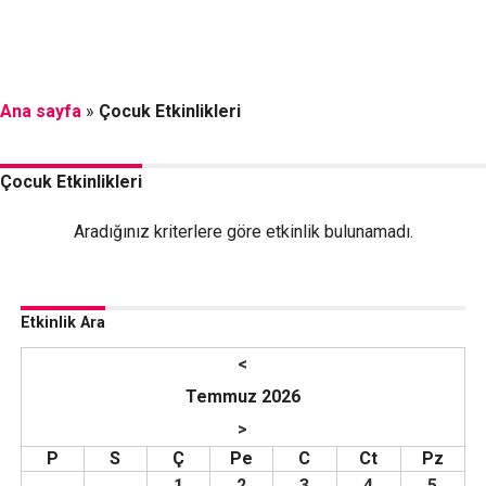
Ana sayfa
»
Çocuk Etkinlikleri
Çocuk Etkinlikleri
Aradığınız kriterlere göre etkinlik bulunamadı.
Etkinlik Ara
<
Temmuz 2026
>
P
S
Ç
Pe
C
Ct
Pz
1
2
3
4
5