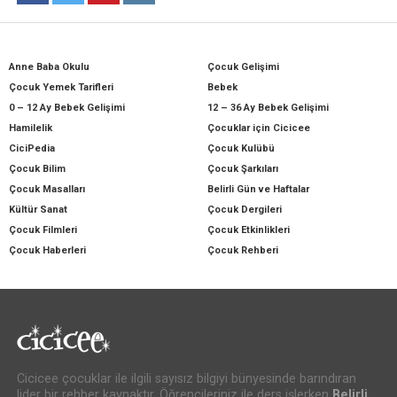
Anne Baba Okulu
Çocuk Gelişimi
Çocuk Yemek Tarifleri
Bebek
0 – 12 Ay Bebek Gelişimi
12 – 36 Ay Bebek Gelişimi
Hamilelik
Çocuklar için Cicicee
CiciPedia
Çocuk Kulübü
Çocuk Bilim
Çocuk Şarkıları
Çocuk Masalları
Belirli Gün ve Haftalar
Kültür Sanat
Çocuk Dergileri
Çocuk Filmleri
Çocuk Etkinlikleri
Çocuk Haberleri
Çocuk Rehberi
Cicicee çocuklar ile ilgili sayısız bilgiyi bünyesinde barındıran
lider bir rehber kaynaktır. Öğrencileriniz ile ders işlerken
Belirli