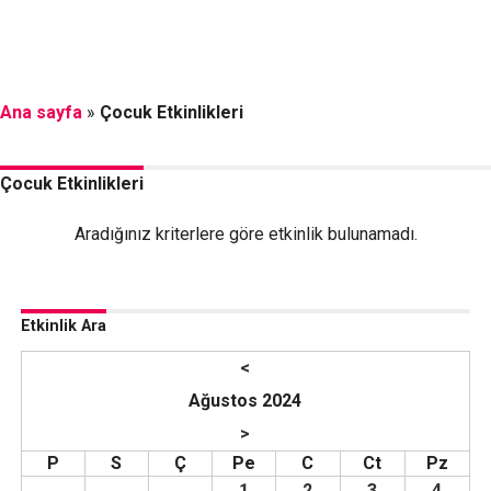
Ana sayfa
»
Çocuk Etkinlikleri
Çocuk Etkinlikleri
Aradığınız kriterlere göre etkinlik bulunamadı.
Etkinlik Ara
<
Ağustos 2024
>
P
S
Ç
Pe
C
Ct
Pz
1
2
3
4