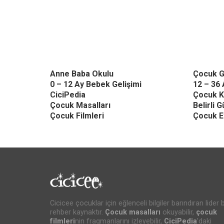
Anne Baba Okulu
Çocuk G
0 – 12 Ay Bebek Gelişimi
12 – 36 
CiciPedia
Çocuk K
Çocuk Masalları
Belirli 
Çocuk Filmleri
Çocuk Et
Cicicee çocuklar için eğlenceli bilgiler barındıran lider b
rehber kaynaktır.
Çocuk masalları
okuyabilir,
çocuk
filmleri
nin fragmanlarını izleyebilir,
CiciPedia
’daki