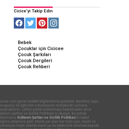
Cicice’yi Takip Edin
Bebek
Çocuklar için Cicicee
Çocuk Şarkıları
Çocuk Dergileri
Çocuk Rehberi
cicee.com genel nitelikli bilgilendirme portalıdır. Kendiniz veya
cugunuz ile ilgili tüm sorunlarınızı mutlaka bir uzmana
anışmalısınız. Lütfen portalı kullanmaya başlamadan önce
llanım Şartları ve Gizlilik Politikası'nı okuyun. Bu portalı
ullanmanız
Kullanım Şartları ve Gizlilik Politikası
'nı kabul
tiğiniz anlamına gelir. Sitede yer alan her türlü yazı, resim ve
lüstrasyon hiçbir şekilde basılı ya da elektronik ortamda kaynak