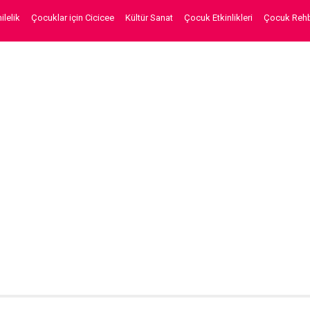
lelik
Çocuklar için Cicicee
Kültür Sanat
Çocuk Etkinlikleri
Çocuk Rehb