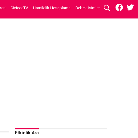
eri
CiciceeTV
Hamilelik Hesaplama
Bebek İsimleri
Etkinlik Ara