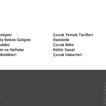
elişimi
Çocuk Yemek Tarifleri
Ay Bebek Gelişimi
Hamilelik
ulübü
Çocuk Bilim
Gün ve Haftalar
Kültür Sanat
kinlikleri
Çocuk Haberleri
ci
ço
d
Ku
ir
k
et
il