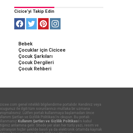
Cicice’yi Takip Edin
Bebek
Çocuklar için Cicicee
Çocuk Şarkıları
Çocuk Dergileri
Çocuk Rehberi
cicee.com genel nitelikli bilgilendirme portalıdır. Kendiniz veya
cugunuz ile ilgili tüm sorunlarınızı mutlaka bir uzmana
anışmalısınız. Lütfen portalı kullanmaya başlamadan önce
llanım Şartları ve Gizlilik Politikası'nı okuyun. Bu portalı
ullanmanız
Kullanım Şartları ve Gizlilik Politikası
'nı kabul
tiğiniz anlamına gelir. Sitede yer alan her türlü yazı, resim ve
lüstrasyon hiçbir şekilde basılı ya da elektronik ortamda kaynak