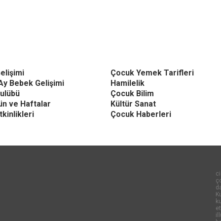
elişimi
Çocuk Yemek Tarifleri
Ay Bebek Gelişimi
Hamilelik
ulübü
Çocuk Bilim
Gün ve Haftalar
Kültür Sanat
kinlikleri
Çocuk Haberleri
ci
ço
d
Ku
k
et
il