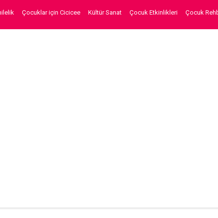
lelik
Çocuklar için Cicicee
Kültür Sanat
Çocuk Etkinlikleri
Çocuk Rehb