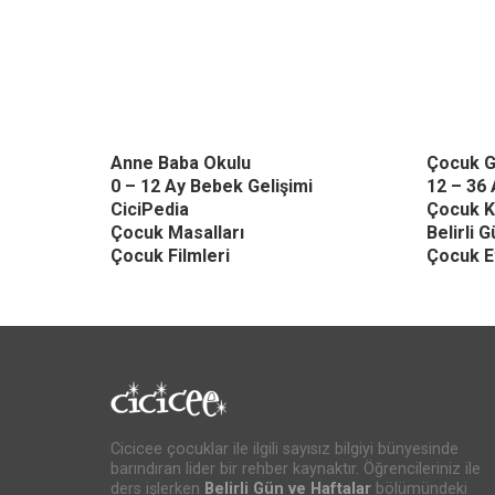
Anne Baba Okulu
Çocuk G
0 – 12 Ay Bebek Gelişimi
12 – 36 
CiciPedia
Çocuk K
Çocuk Masalları
Belirli 
Çocuk Filmleri
Çocuk Et
Cicicee çocuklar ile ilgili sayısız bilgiyi bünyesinde
barındıran lider bir rehber kaynaktır. Öğrencileriniz ile
ders işlerken
Belirli Gün ve Haftalar
bölümündeki