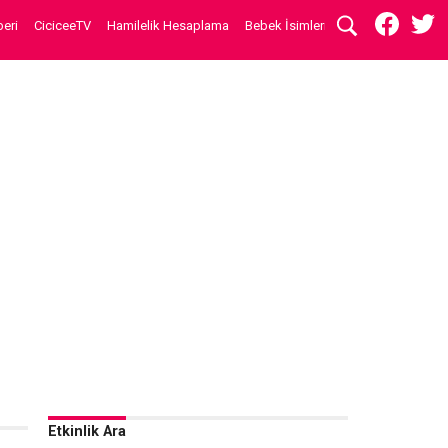
eri
CiciceeTV
Hamilelik Hesaplama
Bebek İsimleri
Etkinlik Ara