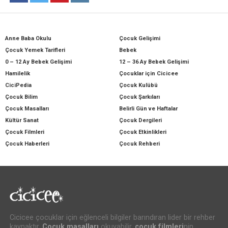
Anne Baba Okulu
Çocuk Gelişimi
Çocuk Yemek Tarifleri
Bebek
0 – 12 Ay Bebek Gelişimi
12 – 36 Ay Bebek Gelişimi
Hamilelik
Çocuklar için Cicicee
CiciPedia
Çocuk Kulübü
Çocuk Bilim
Çocuk Şarkıları
Çocuk Masalları
Belirli Gün ve Haftalar
Kültür Sanat
Çocuk Dergileri
Çocuk Filmleri
Çocuk Etkinlikleri
Çocuk Haberleri
Çocuk Rehberi
Cicicee çocuklar için eğlenceli bilgiler barındıran lider bir rehber
kaynaktır.
Çocuk masalları
okuyabilir,
çocuk filmleri
nin