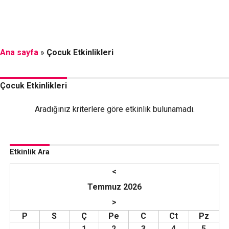
Ana sayfa
»
Çocuk Etkinlikleri
Çocuk Etkinlikleri
Aradığınız kriterlere göre etkinlik bulunamadı.
Etkinlik Ara
<
Temmuz 2026
>
P
S
Ç
Pe
C
Ct
Pz
1
2
3
4
5