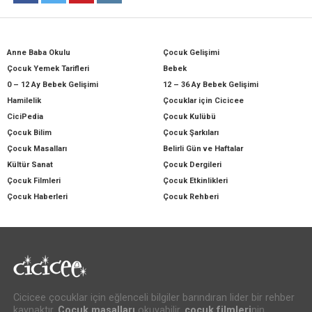
Anne Baba Okulu
Çocuk Gelişimi
Çocuk Yemek Tarifleri
Bebek
0 – 12 Ay Bebek Gelişimi
12 – 36 Ay Bebek Gelişimi
Hamilelik
Çocuklar için Cicicee
CiciPedia
Çocuk Kulübü
Çocuk Bilim
Çocuk Şarkıları
Çocuk Masalları
Belirli Gün ve Haftalar
Kültür Sanat
Çocuk Dergileri
Çocuk Filmleri
Çocuk Etkinlikleri
Çocuk Haberleri
Çocuk Rehberi
Cicicee çocuklar için eğlenceli bilgiler barındıran lider bir rehber
kaynaktır.
Çocuk masalları
okuyabilir,
çocuk filmleri
nin