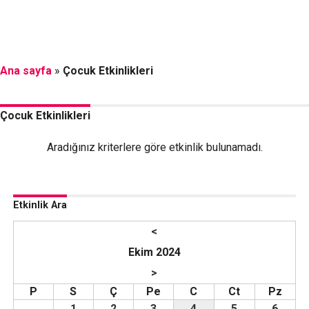
Ana sayfa
»
Çocuk Etkinlikleri
Çocuk Etkinlikleri
Aradığınız kriterlere göre etkinlik bulunamadı.
Etkinlik Ara
<
Ekim 2024
>
P
S
Ç
Pe
C
Ct
Pz
1
2
3
4
5
6