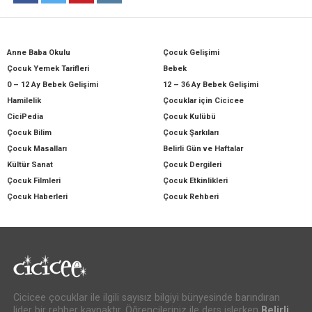
Anne Baba Okulu
Çocuk Gelişimi
Çocuk Yemek Tarifleri
Bebek
0 – 12 Ay Bebek Gelişimi
12 – 36 Ay Bebek Gelişimi
Hamilelik
Çocuklar için Cicicee
CiciPedia
Çocuk Kulübü
Çocuk Bilim
Çocuk Şarkıları
Çocuk Masalları
Belirli Gün ve Haftalar
Kültür Sanat
Çocuk Dergileri
Çocuk Filmleri
Çocuk Etkinlikleri
Çocuk Haberleri
Çocuk Rehberi
Cicicee çocuklar ile ilgili sayısız bilgiyi bünyesinde barındıran
lider bir rehber kaynaktır. Öğrencileriniz ile ders işlerken
Belirli