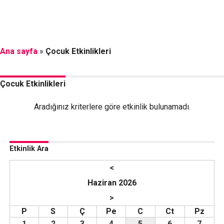
Ana sayfa
»
Çocuk Etkinlikleri
Çocuk Etkinlikleri
Aradığınız kriterlere göre etkinlik bulunamadı.
Etkinlik Ara
<
Haziran 2026
>
P
S
Ç
Pe
C
Ct
Pz
1
2
3
4
5
6
7